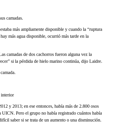
ependen de sus depósitos de grasa”, dijo Laidre. “Tienen
iempo se vuelven más delgados”.
 sus camadas.
 estaba más ampliamente disponible y cuando la “ruptura
y hay más agua disponible, ocurrió más tarde en la
Las camadas de dos cachorros fueron alguna vez la
ecer” si la pérdida de hielo marino continúa, dijo Laidre.
a camada.
interior
 2012 y 2013; en ese entonces, había más de 2.800 osos
la UICN. Pero el grupo no había registrado cuántos había