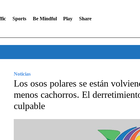
fic
Sports
Be Mindful
Play
Share
Noticias
Los osos polares se están volvie
menos cachorros. El derretimiento
culpable