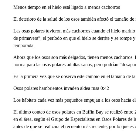
“Cuando los osos están en tierra, no cazan focas y en su lugar d
la capacidad de ayunar por períodos prolongados, pero con el t
Menos tiempo en el hielo está ligado a menos cachorros
El deterioro de la salud de los osos también afectó el tamaño de
Las osas polares tuvieron más cachorros cuando el hielo marino
de primavera”, el período en que el hielo se derrite y se rompe 
temporada.
Ahora que los osos son más delgados, tienen menos cachorros. 
norma para las osas polares adultas sanas, pero podrían “desapar
Es la primera vez que se observa este cambio en el tamaño de l
Osos polares hambrientos invaden aldea rusa 0:42
Los hábitats cada vez más pequeños empujan a los osos hacia el 
El último conteo de osos polares en Baffin Bay se realizó entre
en el área, según el Grupo de Especialistas en Osos Polares de 