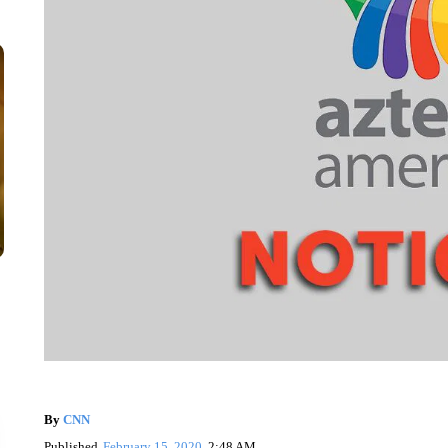
By
CNN