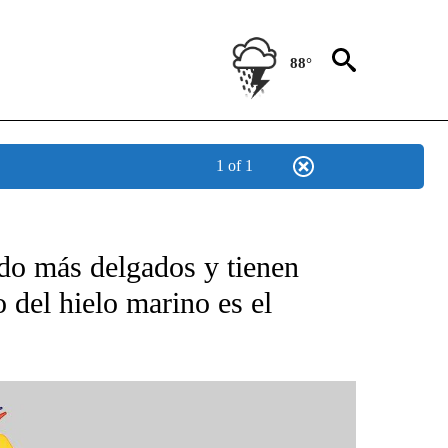
88°
1 of 1
ndo más delgados y tienen
 del hielo marino es el