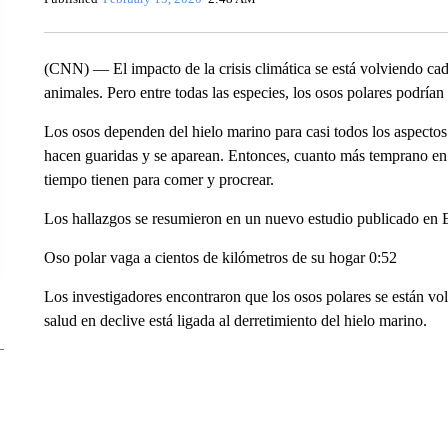
Published
February 15, 2020
2:48 AM
(CNN) — El impacto de la crisis climática se está volviendo ca
animales. Pero entre todas las especies, los osos polares podrían
Los osos dependen del hielo marino para casi todos los aspectos
hacen guaridas y se aparean. Entonces, cuanto más temprano en 
tiempo tienen para comer y procrear.
Los hallazgos se resumieron en un nuevo estudio publicado en E
Oso polar vaga a cientos de kilómetros de su hogar 0:52
Los investigadores encontraron que los osos polares se están v
salud en declive está ligada al derretimiento del hielo marino.