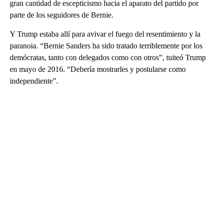
gran cantidad de escepticismo hacia el aparato del partido por
parte de los seguidores de Bernie.
Y Trump estaba allí para avivar el fuego del resentimiento y la
paranoia. “Bernie Sanders ha sido tratado terriblemente por los
demócratas, tanto con delegados como con otros”, tuiteó Trump
en mayo de 2016. “Debería mostrarles y postularse como
independiente”.
A
D
V
E
R
TI
S
E
M
E
N
T