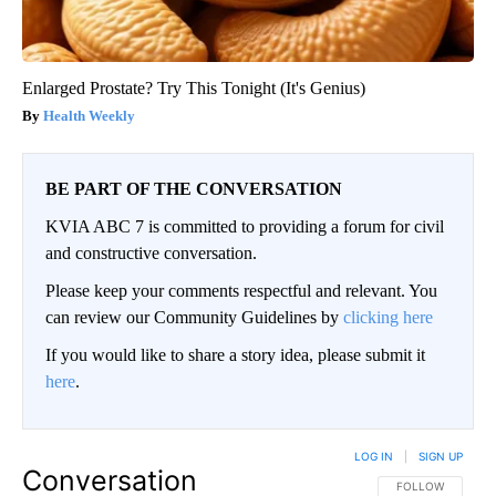
Enlarged Prostate? Try This Tonight (It's Genius)
Health Weekly
BE PART OF THE CONVERSATION
KVIA ABC 7 is committed to providing a forum for civil
and constructive conversation.
Please keep your comments respectful and relevant. You
can review our Community Guidelines by
clicking here
If you would like to share a story idea, please submit it
here
.
LOG IN
|
SIGN UP
Conversation
FOLLOW THIS CO
FOLLOW