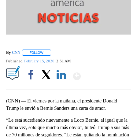
By
CNN
FOLLOW
FOLLOW "" TO RECEIVE NOTIFICATIONS ABOUT NEW PAGE
Published
February 15, 2020
2:51 AM
Show More
Facebook
X
LinkedIn
(CNN) — El viernes por la mañana, el presidente Donald
Trump le envió a Bernie Sanders una carta de amor.
“Le está sucediendo nuevamente a Loco Bernie, al igual que la
última vez, solo que mucho más obvio”, tuiteó Trump a sus más
de 70 millones de seguidores. “Le están quitando la nominación