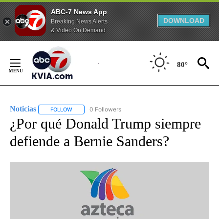
ABC-7 News App
DOWNLOAD
Breaking News Alerts
& Video On Demand
Skip
to
80°
Content
Noticias
0 Followers
FOLLOW
FOLLOW "NOTICIAS" TO RECEIVE NOTIFICATIONS ABOUT
¿Por qué Donald Trump siempre
defiende a Bernie Sanders?