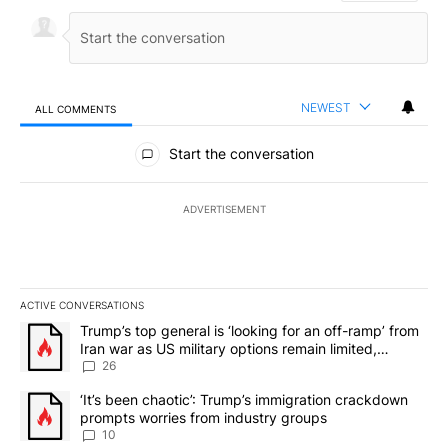
NEWEST
ALL COMMENTS
All Comments
Start the conversation
ADVERTISEMENT
ACTIVE CONVERSATIONS
The following is a list of the most commented articles in the last 7
A trending article titled "Trump’s top general is ‘looking for an o
Trump’s top general is ‘looking for an off-ramp’ from
Iran war as US military options remain limited,
sources say
26
A trending article titled "‘It’s been chaotic’: Trump’s immigrati
‘It’s been chaotic’: Trump’s immigration crackdown
prompts worries from industry groups
10