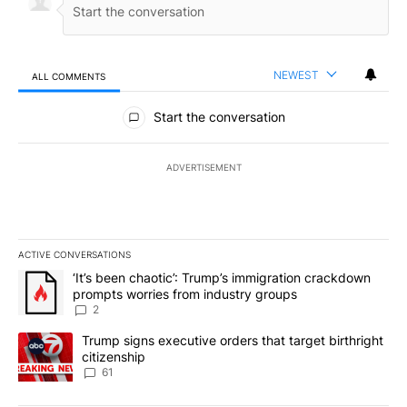
NEWEST
ALL COMMENTS
All Comments
Start the conversation
ADVERTISEMENT
ACTIVE CONVERSATIONS
The following is a list of the most commented articles in the last 7
A trending article titled "‘It’s been chaotic’: Trump’s immigrati
‘It’s been chaotic’: Trump’s immigration crackdown
prompts worries from industry groups
2
A trending article titled "Trump signs executive orders that targe
Trump signs executive orders that target birthright
citizenship
61