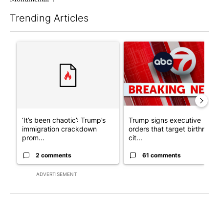
Trending Articles
The following is a list of the most commented articles in the last 7
A trending article titled "‘It’s been chaotic’: Trump’s immigra
A trending article titled "Tru
‘It’s been chaotic’: Trump’s
Trump signs executive
immigration crackdown
orders that target birthright
prom...
cit...
2 comments
61 comments
ADVERTISEMENT