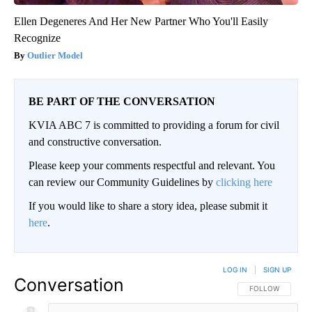
Ellen Degeneres And Her New Partner Who You'll Easily
Recognize
Outlier Model
BE PART OF THE CONVERSATION
KVIA ABC 7 is committed to providing a forum for civil
and constructive conversation.
Please keep your comments respectful and relevant. You
can review our Community Guidelines by
clicking here
If you would like to share a story idea, please submit it
here
.
LOG IN
|
SIGN UP
Conversation
FOLLOW THIS CO
FOLLOW