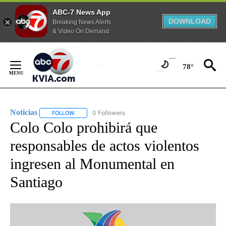
ABC-7 News App
DOWNLOAD
Breaking News Alerts
& Video On Demand
Skip
to
78°
Content
Noticias
0 Followers
FOLLOW
FOLLOW "NOTICIAS" TO RECEIVE NOTIFICATIONS ABOUT
Colo Colo prohibirá que
responsables de actos violentos
ingresen al Monumental en
Santiago