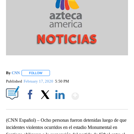
By
CNN
FOLLOW
FOLLOW "" TO RECEIVE NOTIFICATIONS ABOUT NEW PAGE
Published
February 17, 2020
5:50 PM
Show More
Facebook
X
LinkedIn
(CNN Español) – Ocho personas fueron detenidas luego de que
incidentes violentos ocurridos en el estadio Monumental en