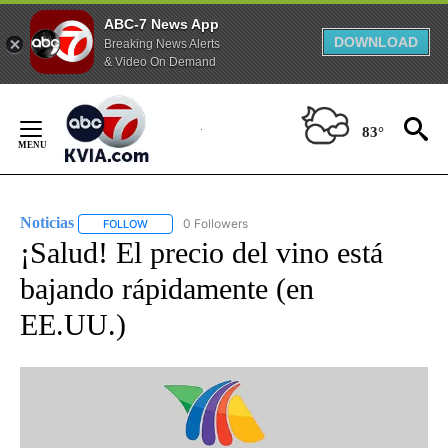
ABC-7 News App
DOWNLOAD
Breaking News Alerts
& Video On Demand
Skip
to
83°
Content
Noticias
0 Followers
FOLLOW
FOLLOW "NOTICIAS" TO RECEIVE NOTIFICATIONS ABOUT
¡Salud! El precio del vino está
bajando rápidamente (en
EE.UU.)