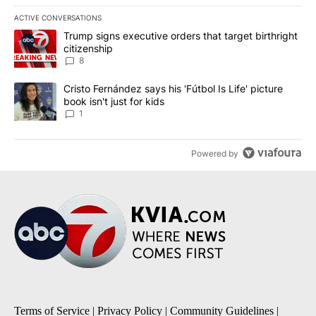
ACTIVE CONVERSATIONS
The following is a list of the most commented articles in the last 7
A trending article titled "Trump signs executive orders that targe
Trump signs executive orders that target birthright
citizenship
8
A trending article titled "Cristo Fernández says his 'Fútbol Is Life'
Cristo Fernández says his 'Fútbol Is Life' picture
book isn't just for kids
1
Powered by
Terms of Service
|
Privacy Policy
|
Community Guidelines
|