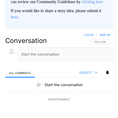
can review our Community Guidelines by
clicking here
If you would like to share a story idea, please submit it
here
.
LOG IN
|
SIGN UP
Conversation
FOLLOW THIS CO
FOLLOW
NEWEST
ALL COMMENTS
All Comments
Start the conversation
ADVERTISEMENT