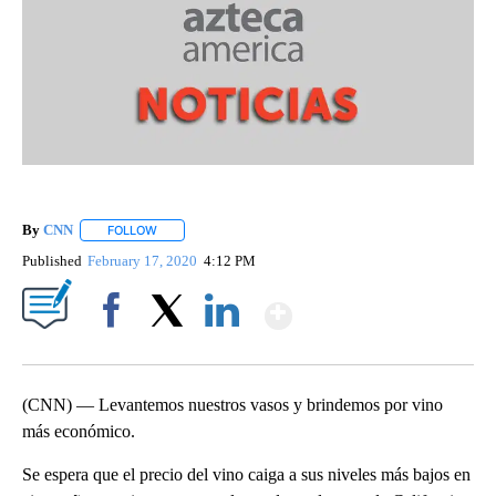
By
CNN
FOLLOW
FOLLOW "" TO RECEIVE NOTIFICATIONS ABOUT NEW PAGE
Published
February 17, 2020
4:12 PM
Show More
Facebook
X
LinkedIn
(CNN) — Levantemos nuestros vasos y brindemos por vino
más económico.
Se espera que el precio del vino caiga a sus niveles más bajos en