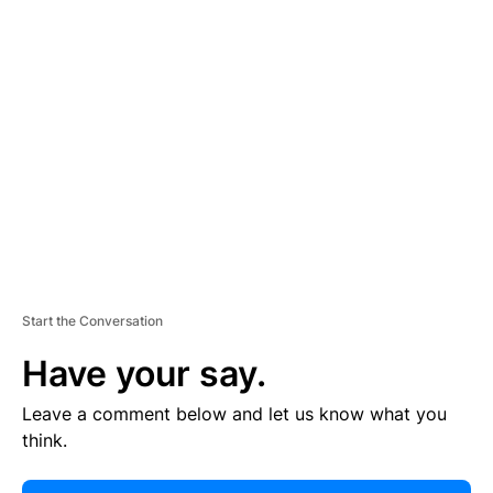
E
R
TI
S
E
M
E
N
T
Start the Conversation
Have your say.
Leave a comment below and let us know what you
think.