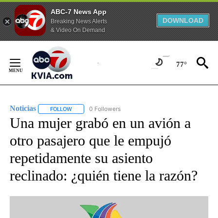
ABC-7 News App
DOWNLOAD
Breaking News Alerts
& Video On Demand
Skip
to
77°
Content
Noticias
0 Followers
FOLLOW
FOLLOW "NOTICIAS" TO RECEIVE NOTIFICATIONS ABOUT
Una mujer grabó en un avión a
otro pasajero que le empujó
repetidamente su asiento
reclinado: ¿quién tiene la razón?