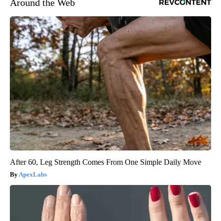
Around the Web
After 60, Leg Strength Comes From One Simple Daily Move
ApexLabs