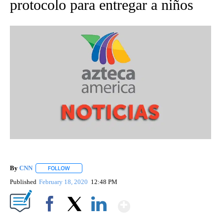
protocolo para entregar a niños
By
CNN
FOLLOW
FOLLOW "" TO RECEIVE NOTIFICATIONS ABOUT NEW PAGE
Published
February 18, 2020
12:48 PM
Show More
Facebook
X
LinkedIn