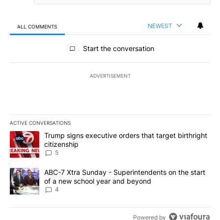
NEWEST
ALL COMMENTS
All Comments
Start the conversation
ADVERTISEMENT
ACTIVE CONVERSATIONS
The following is a list of the most commented articles in the last 7
A trending article titled "Trump signs executive orders that targe
Trump signs executive orders that target birthright
citizenship
5
A trending article titled "ABC-7 Xtra Sunday - Superintendents o
ABC-7 Xtra Sunday - Superintendents on the start
of a new school year and beyond
4
Powered by