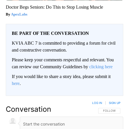
Doctor Begs Seniors: Do This to Stop Losing Muscle
ApexLabs
BE PART OF THE CONVERSATION
KVIA ABC 7 is committed to providing a forum for civil
and constructive conversation.
Please keep your comments respectful and relevant. You
can review our Community Guidelines by
clicking here
If you would like to share a story idea, please submit it
here
.
LOG IN
|
SIGN UP
Conversation
FOLLOW THIS CO
FOLLOW