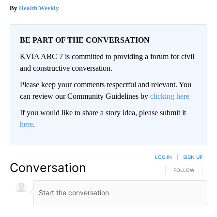
Health Weekly
BE PART OF THE CONVERSATION
KVIA ABC 7 is committed to providing a forum for civil
and constructive conversation.
Please keep your comments respectful and relevant. You
can review our Community Guidelines by
clicking here
If you would like to share a story idea, please submit it
here
.
LOG IN
|
SIGN UP
Conversation
FOLLOW THIS CO
FOLLOW