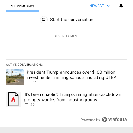
NEWEST
ALL COMMENTS
All Comments
Start the conversation
ADVERTISEMENT
ACTIVE CONVERSATIONS
The following is a list of the most commented articles in the last 7
A trending article titled "President Trump announces over $100 m
President Trump announces over $100 million
investments in mining schools, including UTEP
11
A trending article titled "‘It’s been chaotic’: Trump’s immigrati
‘It’s been chaotic’: Trump’s immigration crackdown
prompts worries from industry groups
42
Powered by