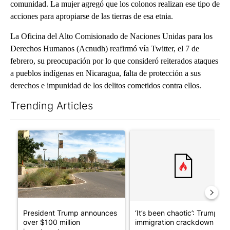
comunidad. La mujer agregó que los colonos realizan ese tipo de
acciones para apropiarse de las tierras de esa etnia.
La Oficina del Alto Comisionado de Naciones Unidas para los
Derechos Humanos (Acnudh) reafirmó vía Twitter, el 7 de
febrero, su preocupación por lo que consideró reiterados ataques
a pueblos indígenas en Nicaragua, falta de protección a sus
derechos e impunidad de los delitos cometidos contra ellos.
Trending Articles
The following is a list of the most commented articles in the last 7
A trending article titled "President Trump announces over $100
A trending article titled "‘I
President Trump announces
‘It’s been chaotic’: Trump’s
over $100 million
immigration crackdown