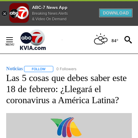
ABC-7 News App
DOWNLOAD
Breaking News Alerts
& Video On Demand
Skip
to
84°
Content
Noticias
0 Followers
FOLLOW
FOLLOW "NOTICIAS" TO RECEIVE NOTIFICATIONS ABOUT
Las 5 cosas que debes saber este
18 de febrero: ¿Llegará el
coronavirus a América Latina?