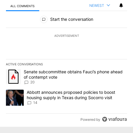
NEWEST
ALL COMMENTS
All Comments
Start the conversation
ADVERTISEMENT
ACTIVE CONVERSATIONS
The following is a list of the most commented articles in the last 7
A trending article titled "Senate subcommittee obtains Fauci’s 
Senate subcommittee obtains Fauci’s phone ahead
of contempt vote
20
A trending article titled "Abbott announces proposed policies to 
Abbott announces proposed policies to boost
housing supply in Texas during Socorro visit
14
Powered by