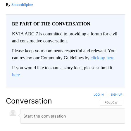
SmoothSpine
BE PART OF THE CONVERSATION
KVIA ABC 7 is committed to providing a forum for civil
and constructive conversation.
Please keep your comments respectful and relevant. You
can review our Community Guidelines by
clicking here
If you would like to share a story idea, please submit it
here
.
LOG IN
|
SIGN UP
Conversation
FOLLOW THIS CO
FOLLOW