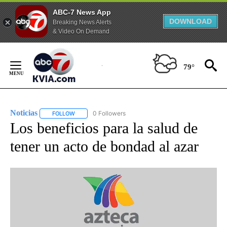
ABC-7 News App
DOWNLOAD
Breaking News Alerts
& Video On Demand
Skip
to
79°
Content
Noticias
0 Followers
FOLLOW
FOLLOW "NOTICIAS" TO RECEIVE NOTIFICATIONS ABOUT
Los beneficios para la salud de
tener un acto de bondad al azar