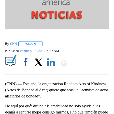
By
CNN
FOLLOW
FOLLOW "" TO RECEIVE NOTIFICATIONS ABOUT NEW PAGE
Published
February 18, 2020
5:37 AM
Show More
Facebook
X
LinkedIn
(CNN) — Este año, la organización Random Acts of Kindness
(Actos de Bondad al Azar) quiere que seas un “activista de actos
aleatorios de bondad”.
He aquí por qué: difundir la amabilidad no solo ayuda a los
demás a sentirse mejor consigo mismos, sino que también puede