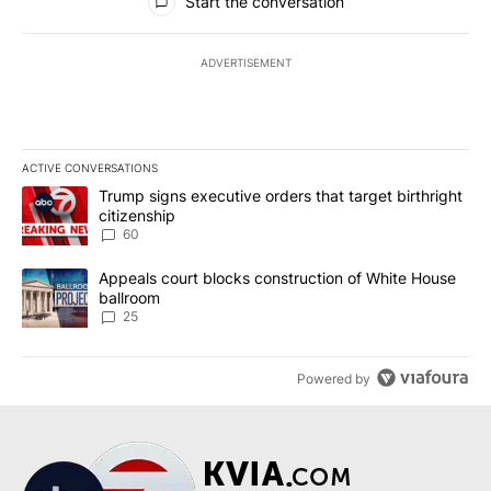
Start the conversation
ADVERTISEMENT
ACTIVE CONVERSATIONS
The following is a list of the most commented articles in the last 7
A trending article titled "Trump signs executive orders that targe
Trump signs executive orders that target birthright
citizenship
60
A trending article titled "Appeals court blocks construction of W
Appeals court blocks construction of White House
ballroom
25
Powered by