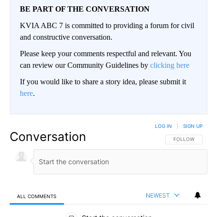
BE PART OF THE CONVERSATION
KVIA ABC 7 is committed to providing a forum for civil
and constructive conversation.
Please keep your comments respectful and relevant. You
can review our Community Guidelines by
clicking here
If you would like to share a story idea, please submit it
here
.
LOG IN
|
SIGN UP
Conversation
FOLLOW THIS CO
FOLLOW
NEWEST
ALL COMMENTS
All Comments