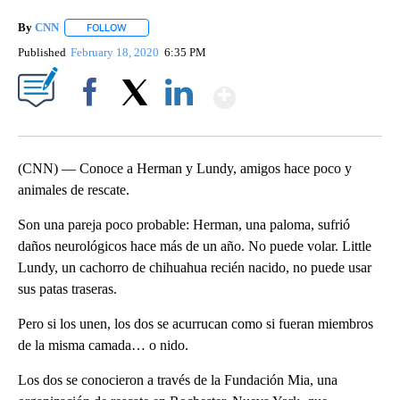
By
CNN
FOLLOW
FOLLOW "" TO RECEIVE NOTIFICATIONS ABOUT NEW PAGE
Published
February 18, 2020
6:35 PM
Show More
Facebook
X
LinkedIn
(CNN) — Conoce a Herman y Lundy, amigos hace poco y
animales de rescate.
Son una pareja poco probable: Herman, una paloma, sufrió
daños neurológicos hace más de un año. No puede volar. Little
Lundy, un cachorro de chihuahua recién nacido, no puede usar
sus patas traseras.
Pero si los unen, los dos se acurrucan como si fueran miembros
de la misma camada… o nido.
Los dos se conocieron a través de la Fundación Mia, una