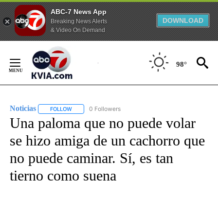
ABC-7 News App
DOWNLOAD
Breaking News Alerts
& Video On Demand
Skip
to
98°
Content
Noticias
0 Followers
FOLLOW
FOLLOW "NOTICIAS" TO RECEIVE NOTIFICATIONS ABOUT
Una paloma que no puede volar
se hizo amiga de un cachorro que
no puede caminar. Sí, es tan
tierno como suena