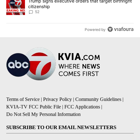
A trending article titled "Trump signs executive orders that targe
Trump signs executive orders that target birthright
citizenship
52
Powered by
Terms of Service
|
Privacy Policy
|
Community Guidelines
|
KVIA-TV FCC Public File
|
FCC Applications
|
Do Not Sell My Personal Information
SUBSCRIBE TO OUR EMAIL NEWSLETTERS