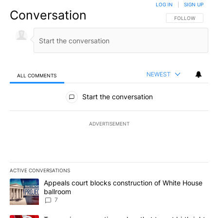
LOG IN
|
SIGN UP
Conversation
FOLLOW THIS CO
FOLLOW
NEWEST
ALL COMMENTS
All Comments
Start the conversation
ADVERTISEMENT
ACTIVE CONVERSATIONS
The following is a list of the most commented articles in the last 7
A trending article titled "Appeals court blocks construction of W
Appeals court blocks construction of White House
ballroom
7