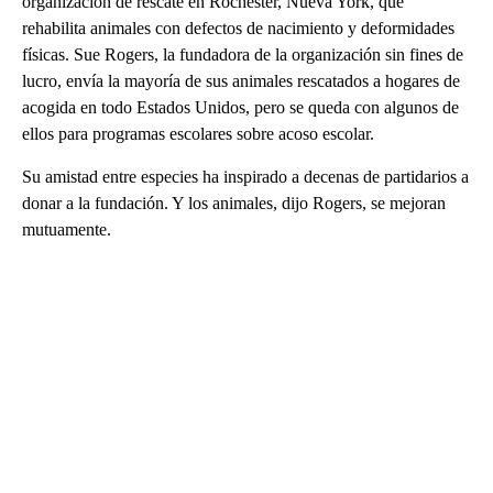
organización de rescate en Rochester, Nueva York, que
rehabilita animales con defectos de nacimiento y deformidades
físicas. Sue Rogers, la fundadora de la organización sin fines de
lucro, envía la mayoría de sus animales rescatados a hogares de
acogida en todo Estados Unidos, pero se queda con algunos de
ellos para programas escolares sobre acoso escolar.
Su amistad entre especies ha inspirado a decenas de partidarios a
donar a la fundación. Y los animales, dijo Rogers, se mejoran
mutuamente.
A
D
V
E
R
TI
S
E
M
E
N
T