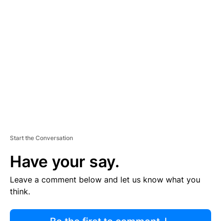
R
TI
S
E
M
E
N
T
Start the Conversation
Have your say.
Leave a comment below and let us know what you
think.