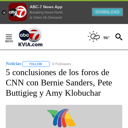
ABC-7 News App
DOWNLOAD
Breaking News Alerts
& Video On Demand
Skip
to
96°
Content
Noticias
0 Followers
FOLLOW
FOLLOW "NOTICIAS" TO RECEIVE NOTIFICATIONS ABOUT
5 conclusiones de los foros de
CNN con Bernie Sanders, Pete
Buttigieg y Amy Klobuchar