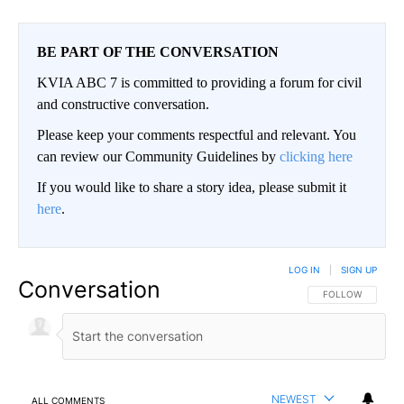
BE PART OF THE CONVERSATION
KVIA ABC 7 is committed to providing a forum for civil
and constructive conversation.
Please keep your comments respectful and relevant. You
can review our Community Guidelines by
clicking here
If you would like to share a story idea, please submit it
here
.
LOG IN
|
SIGN UP
Conversation
FOLLOW THIS CO
FOLLOW
NEWEST
ALL COMMENTS