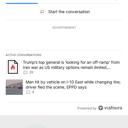
All Comments
Start the conversation
ADVERTISEMENT
ACTIVE CONVERSATIONS
The following is a list of the most commented articles in the last 7
A trending article titled "Trump’s top general is ‘looking for an o
Trump’s top general is ‘looking for an off-ramp’ from
Iran war as US military options remain limited,
sources say
28
A trending article titled "Man hit by vehicle on I-10 East while c
Man hit by vehicle on I-10 East while changing tire;
driver fled the scene, EPPD says
4
Powered by