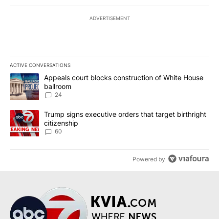
ADVERTISEMENT
ACTIVE CONVERSATIONS
The following is a list of the most commented articles in the last 7
A trending article titled "Appeals court blocks construction of W
Appeals court blocks construction of White House
ballroom
24
A trending article titled "Trump signs executive orders that targe
Trump signs executive orders that target birthright
citizenship
60
Powered by