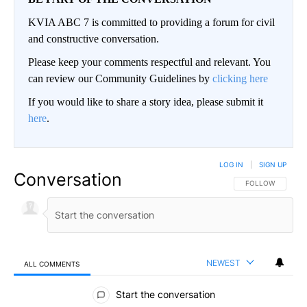
KVIA ABC 7 is committed to providing a forum for civil
and constructive conversation.
Please keep your comments respectful and relevant. You
can review our Community Guidelines by
clicking here
If you would like to share a story idea, please submit it
here
.
LOG IN
|
SIGN UP
Conversation
FOLLOW THIS CO
FOLLOW
NEWEST
ALL COMMENTS
All Comments
Start the conversation