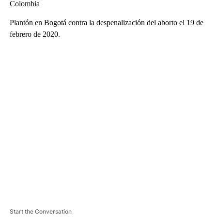
Colombia
Plantón en Bogotá contra la despenalización del aborto el 19 de
febrero de 2020.
A
D
V
E
R
TI
S
E
M
E
N
T
Start the Conversation