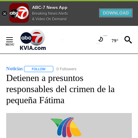
ABC-7 News App
DOWNLOAD
Breaking News Alerts
& Video On Demand
Skip
to
79°
Content
Noticias
0 Followers
FOLLOW
FOLLOW "NOTICIAS" TO RECEIVE NOTIFICATIONS ABOUT
Detienen a presuntos
responsables del crimen de la
pequeña Fátima