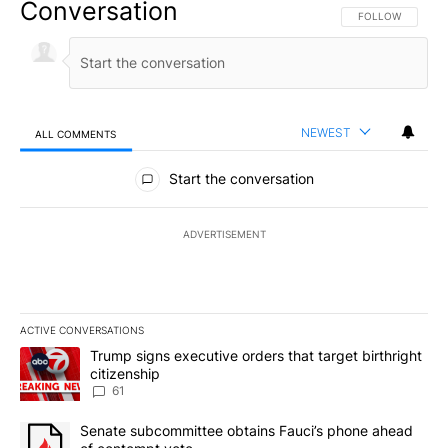
Conversation
FOLLOW THIS CO
FOLLOW
NEWEST
ALL COMMENTS
All Comments
Start the conversation
ADVERTISEMENT
ACTIVE CONVERSATIONS
The following is a list of the most commented articles in the last 7
A trending article titled "Trump signs executive orders that targe
Trump signs executive orders that target birthright
citizenship
61
A trending article titled "Senate subcommittee obtains Fauci’s 
Senate subcommittee obtains Fauci’s phone ahead