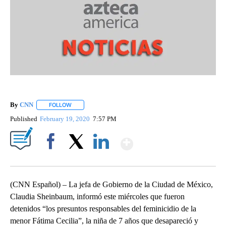
By
CNN
FOLLOW
FOLLOW "" TO RECEIVE NOTIFICATIONS ABOUT NEW PAGE
Published
February 19, 2020
7:57 PM
Show More
Facebook
X
LinkedIn
(CNN Español) – La jefa de Gobierno de la Ciudad de México,
Claudia Sheinbaum, informó este miércoles que fueron
detenidos “los presuntos responsables del feminicidio de la
menor Fátima Cecilia”, la niña de 7 años que desapareció y