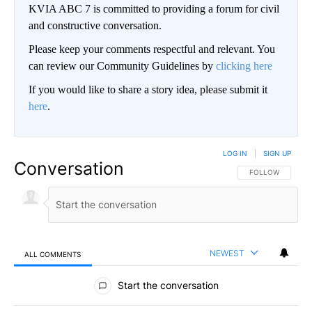
KVIA ABC 7 is committed to providing a forum for civil
and constructive conversation.
Please keep your comments respectful and relevant. You
can review our Community Guidelines by
clicking here
If you would like to share a story idea, please submit it
here
.
LOG IN
|
SIGN UP
Conversation
FOLLOW THIS CO
FOLLOW
NEWEST
ALL COMMENTS
All Comments
Start the conversation