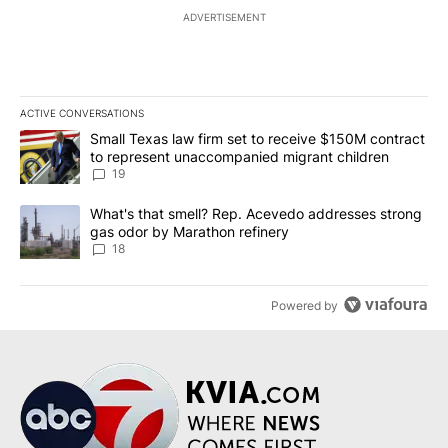
ADVERTISEMENT
ACTIVE CONVERSATIONS
The following is a list of the most commented articles in the last 7
A trending article titled "Small Texas law firm set to receive $
Small Texas law firm set to receive $150M contract
to represent unaccompanied migrant children
19
A trending article titled "What's that smell? Rep. Acevedo addre
What's that smell? Rep. Acevedo addresses strong
gas odor by Marathon refinery
18
Powered by