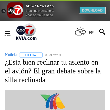
ABC-7 News App
DOWNLOAD
Breaking News Alerts
& Video On Demand
Skip
to
96°
Content
Noticias
0 Followers
FOLLOW
FOLLOW "NOTICIAS" TO RECEIVE NOTIFICATIONS ABOUT
¿Está bien reclinar tu asiento en
el avión? El gran debate sobre la
silla reclinada