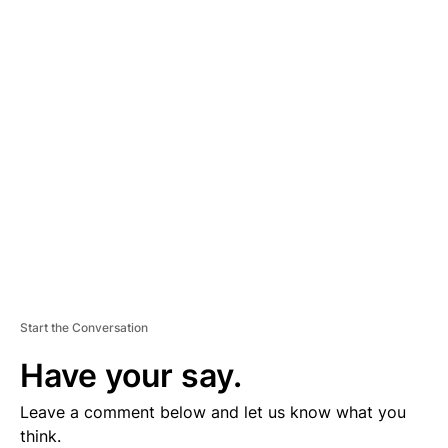
A
D
V
E
R
TI
S
E
M
E
N
T
Start the Conversation
Have your say.
Leave a comment below and let us know what you
think.