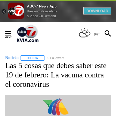
ABC-7 News App
DOWNLOAD
Breaking News Alerts
& Video On Demand
Skip
to
84°
Content
Noticias
0 Followers
FOLLOW
FOLLOW "NOTICIAS" TO RECEIVE NOTIFICATIONS ABOUT
Las 5 cosas que debes saber este
19 de febrero: La vacuna contra
el coronavirus