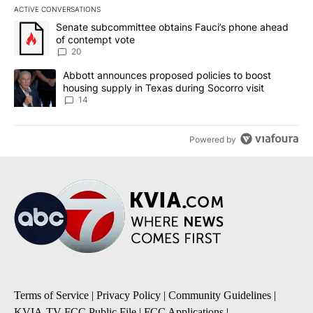
ACTIVE CONVERSATIONS
The following is a list of the most commented articles in the last 7
A trending article titled "Senate subcommittee obtains Fauci’s 
Senate subcommittee obtains Fauci’s phone ahead
of contempt vote
20
A trending article titled "Abbott announces proposed policies to 
Abbott announces proposed policies to boost
housing supply in Texas during Socorro visit
14
Powered by
Terms of Service
|
Privacy Policy
|
Community Guidelines
|
KVIA-TV FCC Public File
|
FCC Applications
|