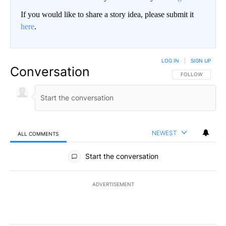
If you would like to share a story idea, please submit it
here
.
LOG IN
|
SIGN UP
Conversation
FOLLOW THIS CO
FOLLOW
NEWEST
ALL COMMENTS
All Comments
Start the conversation
ADVERTISEMENT