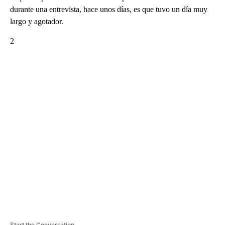
durante una entrevista, hace unos días, es que tuvo un día muy
largo y agotador.
2
A
D
V
E
R
TI
S
E
M
E
N
T
Start the Conversation