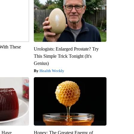
With These
Urologists: Enlarged Prostate? Try
This Simple Trick Tonight (It's
Genius)
Health Weekly
u Have
Honey: The Greatest Enemy of