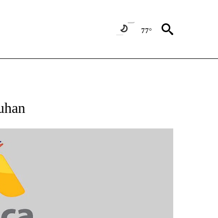
77°
BOUT NEW PAGES ON "NOTICIAS".
uhan