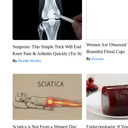
Women Are Obsessed 
Surgeons: This Simple Trick Will End
Beautiful Floral Caps
Knee Pain & Arthritis Quickly (Try It)
Peoasis
Health Weekly
Sciatica is Not From a Slipped Disc.
Endocrinologist: If Yo