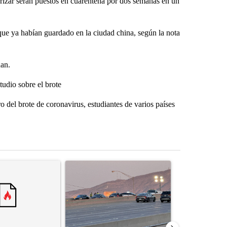
rizar serán puestos en cuarentena por dos semanas en un
que ya habían guardado en la ciudad china, según la nota
han.
udio sobre el brote
 del brote de coronavirus, estudiantes de varios países
st 7 days.
ticle titled "‘It’s been chaotic’: Trump’s immigration crackdown prom
A trending article titled "Man hit by vehicle on 
A trending arti