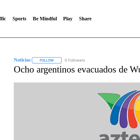
fic
Sports
Be Mindful
Play
Share
Noticias
0 Followers
FOLLOW
FOLLOW "NOTICIAS" TO RECEIVE NOTIFICATIONS A
Ocho argentinos evacuados de W