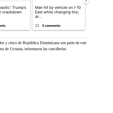
haotic’: Trump’s
Man hit by vehicle on I-10
Trump signs
n crackdown
East while changing tire;
orders that t
dr...
birthright cit.
ents
5 comments
61 comme
dor y cinco de República Dominicana son parte de este
o de Ucrania, informaron las cancillerías