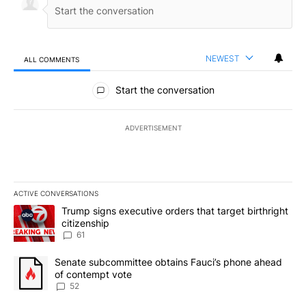
NEWEST
ALL COMMENTS
All Comments
Start the conversation
ADVERTISEMENT
ACTIVE CONVERSATIONS
The following is a list of the most commented articles in the last 7
A trending article titled "Trump signs executive orders that targe
Trump signs executive orders that target birthright
citizenship
61
A trending article titled "Senate subcommittee obtains Fauci’s 
Senate subcommittee obtains Fauci’s phone ahead
of contempt vote
52