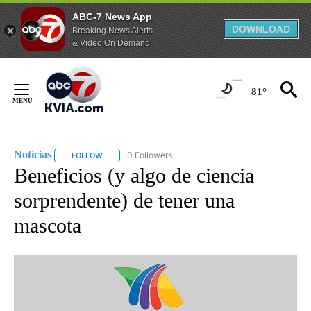
ABC-7 News App
DOWNLOAD
Breaking News Alerts
& Video On Demand
Skip
to
81°
Content
Noticias
0 Followers
FOLLOW
FOLLOW "NOTICIAS" TO RECEIVE NOTIFICATIONS ABOUT
Beneficios (y algo de ciencia
sorprendente) de tener una
mascota