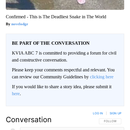
Confirmed - This is The Deadliest Snake in The World
novelodge
BE PART OF THE CONVERSATION
KVIA ABC 7 is committed to providing a forum for civil
and constructive conversation.
Please keep your comments respectful and relevant. You
can review our Community Guidelines by
clicking here
If you would like to share a story idea, please submit it
here
.
LOG IN
|
SIGN UP
Conversation
FOLLOW THIS CO
FOLLOW