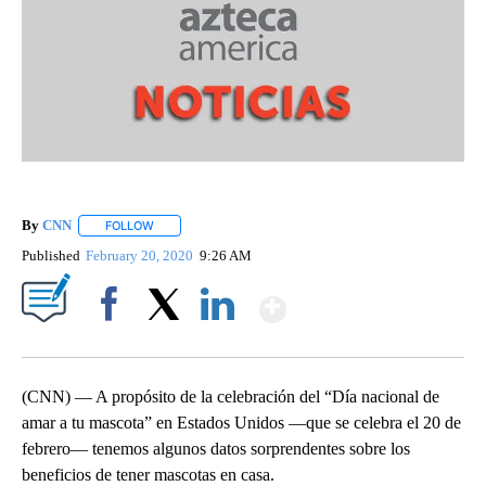
By
CNN
FOLLOW
FOLLOW "" TO RECEIVE NOTIFICATIONS ABOUT NEW PAGE
Published
February 20, 2020
9:26 AM
Show More
Facebook
X
LinkedIn
(CNN) — A propósito de la celebración del “Día nacional de
amar a tu mascota” en Estados Unidos —que se celebra el 20 de
febrero— tenemos algunos datos sorprendentes sobre los
beneficios de tener mascotas en casa.