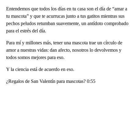
Entendemos que todos los días en tu casa son el día de “amar a
tu mascota” y que te acurrucas junto a tus gatitos mientras sus
pechos peludos retumban suavemente, un antídoto comprobado
para el estrés del día.
Para mí y millones más, tener una mascota trae un círculo de
amor a nuestras vidas: dan afecto, nosotros lo devolvemos y
todos somos mejores para eso.
Y la ciencia está de acuerdo en eso.
¿Regalos de San Valentín para mascotas? 0:55
A
D
V
E
R
TI
S
E
M
E
N
T