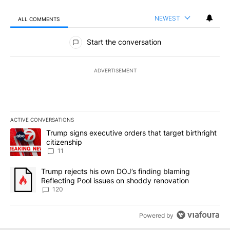
NEWEST
ALL COMMENTS
All Comments
Start the conversation
ADVERTISEMENT
ACTIVE CONVERSATIONS
The following is a list of the most commented articles in the last 7
A trending article titled "Trump signs executive orders that target
Trump signs executive orders that target birthright
citizenship
11
A trending article titled "Trump rejects his own DOJ’s finding bl
Trump rejects his own DOJ’s finding blaming
Reflecting Pool issues on shoddy renovation
120
Powered by