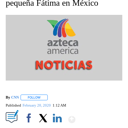
pequeña Fátima en México
By
CNN
FOLLOW
FOLLOW "" TO RECEIVE NOTIFICATIONS ABOUT NEW PAGE
Published
February 20, 2020
1:12 AM
Show More
Facebook
X
LinkedIn