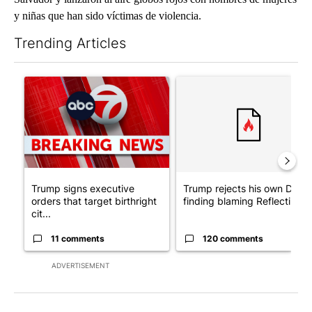
y niñas que han sido víctimas de violencia.
Trending Articles
The following is a list of the most commented articles in the last 7
A trending article titled "Trump signs executive orders that tar
A trending article titled "Tr
Trump signs executive
Trump rejects his own DOJ’s
orders that target birthright
finding blaming Reflecting ..
cit...
11 comments
120 comments
ADVERTISEMENT