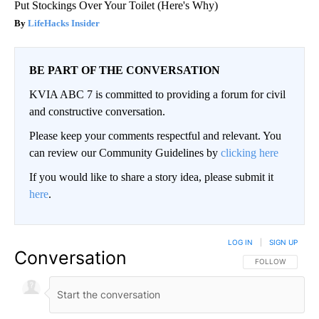
Put Stockings Over Your Toilet (Here's Why)
LifeHacks Insider
BE PART OF THE CONVERSATION
KVIA ABC 7 is committed to providing a forum for civil
and constructive conversation.
Please keep your comments respectful and relevant. You
can review our Community Guidelines by
clicking here
If you would like to share a story idea, please submit it
here
.
LOG IN
|
SIGN UP
Conversation
FOLLOW THIS CO
FOLLOW