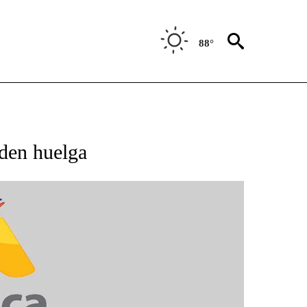
88°
BOUT NEW PAGES ON "NOTICIAS".
nden huelga