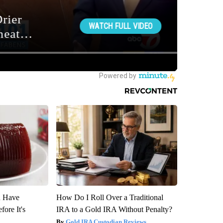
u Have
How Do I Roll Over a Traditional
fore It's
IRA to a Gold IRA Without Penalty?
Gold IRA Custodian Reviews