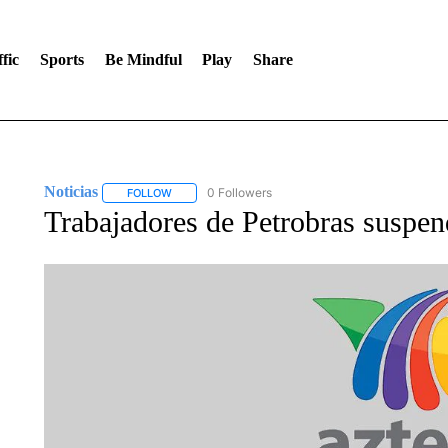
fic
Sports
Be Mindful
Play
Share
Noticias
0 Followers
FOLLOW
FOLLOW "NOTICIAS" TO RECEIVE NOTIFICATIONS A
Trabajadores de Petrobras suspe