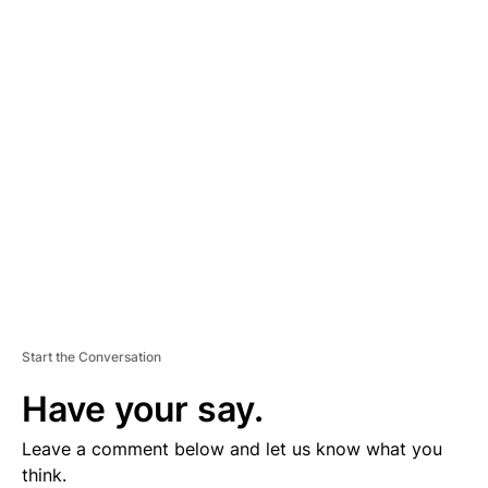
A
D
V
E
R
TI
S
E
M
E
N
T
Start the Conversation
Have your say.
Leave a comment below and let us know what you
think.