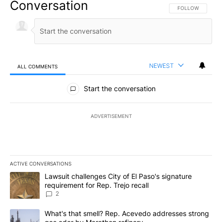
Conversation
FOLLOW THIS CO
FOLLOW
NEWEST
ALL COMMENTS
All Comments
Start the conversation
ADVERTISEMENT
ACTIVE CONVERSATIONS
The following is a list of the most commented articles in the last 7
A trending article titled "Lawsuit challenges City of El Paso's sig
Lawsuit challenges City of El Paso's signature
requirement for Rep. Trejo recall
2
A trending article titled "What's that smell? Rep. Acevedo addre
What's that smell? Rep. Acevedo addresses strong