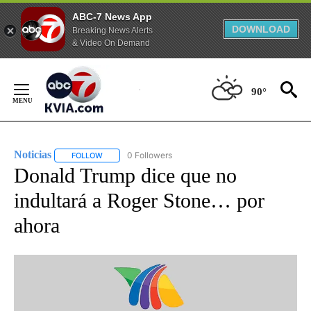
ABC-7 News App
DOWNLOAD
Breaking News Alerts
& Video On Demand
Skip
to
90°
Content
Noticias
0 Followers
FOLLOW
FOLLOW "NOTICIAS" TO RECEIVE NOTIFICATIONS ABOUT
Donald Trump dice que no
indultará a Roger Stone… por
ahora