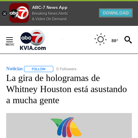
ABC-7 News App
DOWNLOAD
Breaking News Alerts
& Video On Demand
Skip
to
80°
Content
Noticias
0 Followers
FOLLOW
FOLLOW "NOTICIAS" TO RECEIVE NOTIFICATIONS ABOUT
La gira de hologramas de
Whitney Houston está asustando
a mucha gente