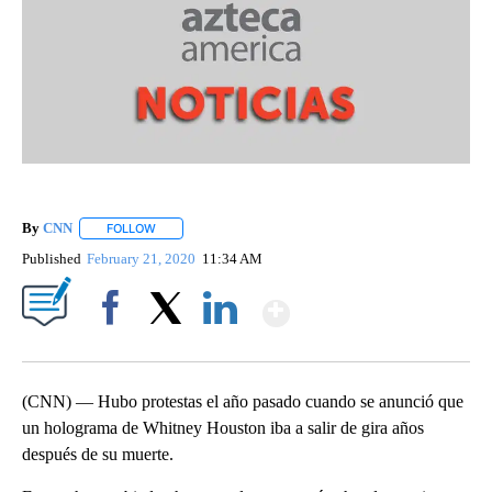
By
CNN
FOLLOW
FOLLOW "" TO RECEIVE NOTIFICATIONS ABOUT NEW PAGE
Published
February 21, 2020
11:34 AM
Show More
Facebook
X
LinkedIn
(CNN) — Hubo protestas el año pasado cuando se anunció que
un holograma de Whitney Houston iba a salir de gira años
después de su muerte.