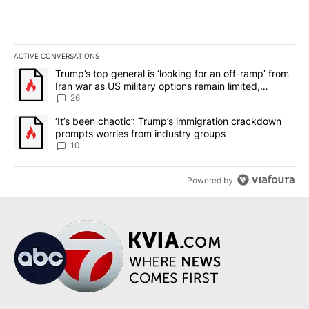
ACTIVE CONVERSATIONS
The following is a list of the most commented articles in the last 7
A trending article titled "Trump’s top general is ‘looking for an o
Trump’s top general is ‘looking for an off-ramp’ from
Iran war as US military options remain limited,
sources say
26
A trending article titled "‘It’s been chaotic’: Trump’s immigrati
‘It’s been chaotic’: Trump’s immigration crackdown
prompts worries from industry groups
10
Powered by