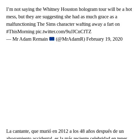
I’m not saying the Whitney Houston hologram tour will be a hot
mess, but they are suggesting she had as much grace as a
malfunctioning The Sims character wafting away a fart on
#ThisMorning pic.twitter.com/9uJJCnCfTZ
— Mr Adam Remain
(@MrAdamR) February 19, 2020
La cantante, que murió en 2012 a los 48 años después de un
ahogamiento accidental, es la más reciente celebridad en tener