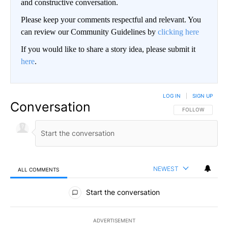
and constructive conversation.
Please keep your comments respectful and relevant. You
can review our Community Guidelines by
clicking here
If you would like to share a story idea, please submit it
here
.
LOG IN
|
SIGN UP
Conversation
FOLLOW THIS CO
FOLLOW
NEWEST
ALL COMMENTS
All Comments
Start the conversation
ADVERTISEMENT