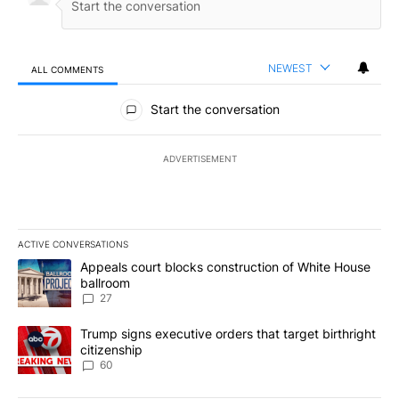
NEWEST
ALL COMMENTS
All Comments
Start the conversation
ADVERTISEMENT
ACTIVE CONVERSATIONS
The following is a list of the most commented articles in the last 7
A trending article titled "Appeals court blocks construction of W
Appeals court blocks construction of White House
ballroom
27
A trending article titled "Trump signs executive orders that targe
Trump signs executive orders that target birthright
citizenship
60