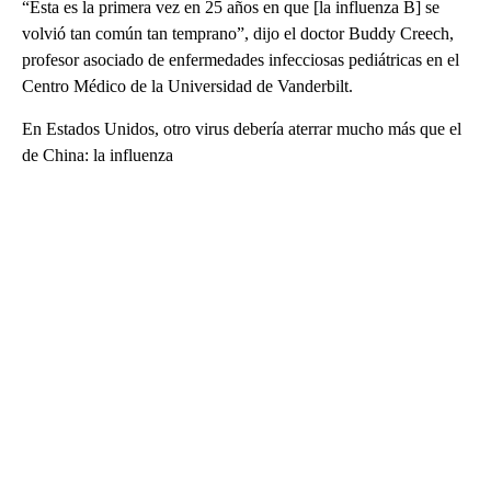
“Esta es la primera vez en 25 años en que [la influenza B] se
volvió tan común tan temprano”, dijo el doctor Buddy Creech,
profesor asociado de enfermedades infecciosas pediátricas en el
Centro Médico de la Universidad de Vanderbilt.
En Estados Unidos, otro virus debería aterrar mucho más que el
de China: la influenza
A
D
V
E
R
TI
S
E
M
E
N
T