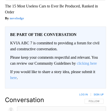
The 15 Most Useless Cars to Ever Be Produced, Ranked in
Order
novelodge
BE PART OF THE CONVERSATION
KVIA ABC 7 is committed to providing a forum for civil
and constructive conversation.
Please keep your comments respectful and relevant. You
can review our Community Guidelines by
clicking here
If you would like to share a story idea, please submit it
here
.
LOG IN
|
SIGN UP
Conversation
FOLLOW THIS CO
FOLLOW