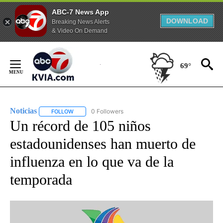
ABC-7 News App
DOWNLOAD
Breaking News Alerts
& Video On Demand
Skip
to
69°
Content
Noticias
0 Followers
FOLLOW
FOLLOW "NOTICIAS" TO RECEIVE NOTIFICATIONS ABOUT
Un récord de 105 niños
estadounidenses han muerto de
influenza en lo que va de la
temporada