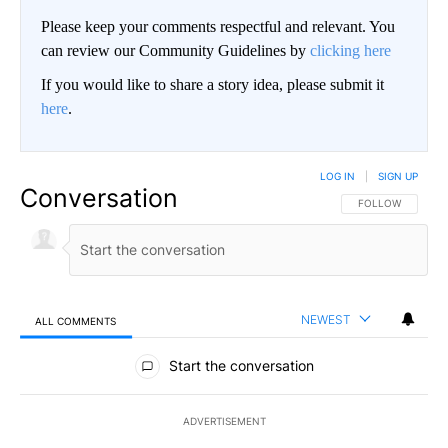
Please keep your comments respectful and relevant. You
can review our Community Guidelines by
clicking here
If you would like to share a story idea, please submit it
here
.
LOG IN
|
SIGN UP
Conversation
FOLLOW THIS CO
FOLLOW
NEWEST
ALL COMMENTS
All Comments
Start the conversation
ADVERTISEMENT