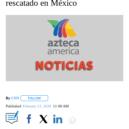
rescatado en México
By
CNN
FOLLOW
FOLLOW "" TO RECEIVE NOTIFICATIONS ABOUT NEW PAGE
Published
February 21, 2020
11:06 AM
Show More
Facebook
X
LinkedIn