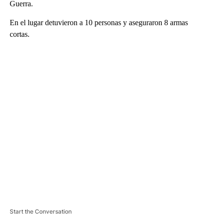
Guerra.
En el lugar detuvieron a 10 personas y aseguraron 8 armas
cortas.
A
D
V
E
R
TI
S
E
M
E
N
T
Start the Conversation