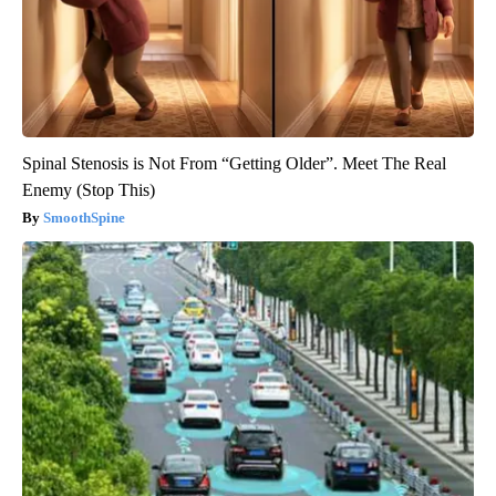
Spinal Stenosis is Not From “Getting Older”. Meet The Real
Enemy (Stop This)
SmoothSpine