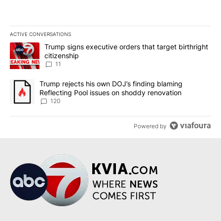
ACTIVE CONVERSATIONS
The following is a list of the most commented articles in the last 7
A trending article titled "Trump signs executive orders that target
Trump signs executive orders that target birthright
citizenship
11
A trending article titled "Trump rejects his own DOJ’s finding bl
Trump rejects his own DOJ’s finding blaming
Reflecting Pool issues on shoddy renovation
120
Powered by