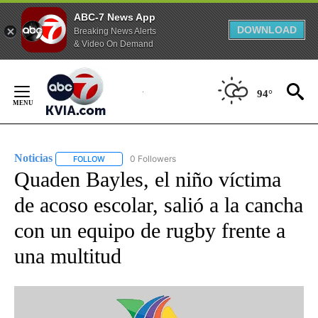
ABC-7 News App
DOWNLOAD
Breaking News Alerts
& Video On Demand
Skip
to
94°
Content
Noticias
0 Followers
FOLLOW
FOLLOW "NOTICIAS" TO RECEIVE NOTIFICATIONS ABOUT
Quaden Bayles, el niño víctima
de acoso escolar, salió a la cancha
con un equipo de rugby frente a
una multitud