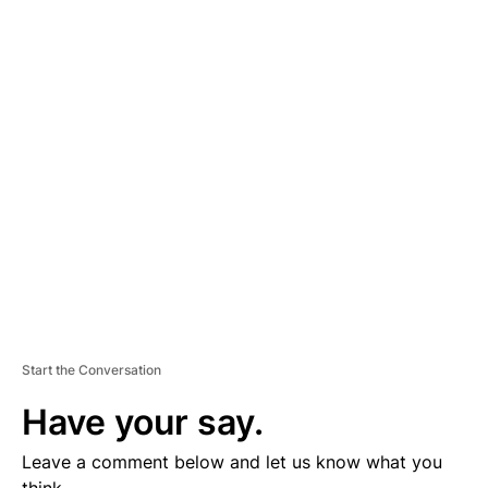
A
D
V
E
R
TI
S
E
M
E
N
T
Start the Conversation
Have your say.
Leave a comment below and let us know what you