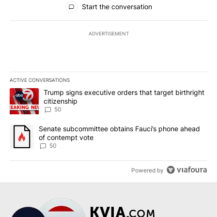
Start the conversation
ADVERTISEMENT
ACTIVE CONVERSATIONS
The following is a list of the most commented articles in the last 7
A trending article titled "Trump signs executive orders that targe
Trump signs executive orders that target birthright
citizenship
50
A trending article titled "Senate subcommittee obtains Fauci’s 
Senate subcommittee obtains Fauci’s phone ahead
of contempt vote
50
Powered by