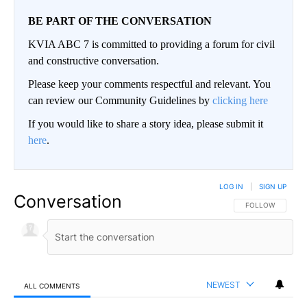
BE PART OF THE CONVERSATION
KVIA ABC 7 is committed to providing a forum for civil
and constructive conversation.
Please keep your comments respectful and relevant. You
can review our Community Guidelines by
clicking here
If you would like to share a story idea, please submit it
here
.
LOG IN
|
SIGN UP
Conversation
FOLLOW THIS CO
FOLLOW
NEWEST
ALL COMMENTS
All Comments