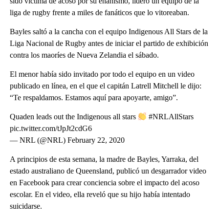
sido víctima de acoso por su enanismo, lideró un equipo de la
liga de rugby frente a miles de fanáticos que lo vitoreaban.
Bayles saltó a la cancha con el equipo Indigenous All Stars de la
Liga Nacional de Rugby antes de iniciar el partido de exhibición
contra los maoríes de Nueva Zelandia el sábado.
El menor había sido invitado por todo el equipo en un video
publicado en línea, en el que el capitán Latrell Mitchell le dijo:
“Te respaldamos. Estamos aquí para apoyarte, amigo”.
Quaden leads out the Indigenous all stars
#NRLAllStars
pic.twitter.com/tJpJt2cdG6
— NRL (@NRL) February 22, 2020
A principios de esta semana, la madre de Bayles, Yarraka, del
estado australiano de Queensland, publicó un desgarrador video
en Facebook para crear conciencia sobre el impacto del acoso
escolar. En el video, ella reveló que su hijo había intentado
suicidarse.