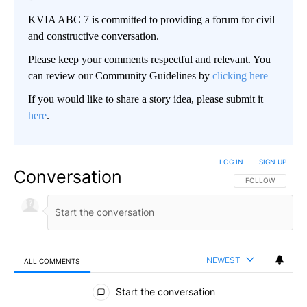
KVIA ABC 7 is committed to providing a forum for civil
and constructive conversation.
Please keep your comments respectful and relevant. You
can review our Community Guidelines by
clicking here
If you would like to share a story idea, please submit it
here
.
LOG IN
|
SIGN UP
Conversation
FOLLOW THIS CO
FOLLOW
NEWEST
ALL COMMENTS
All Comments
Start the conversation