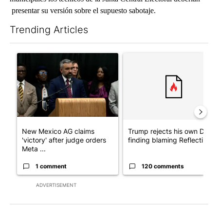
presentar su versión sobre el supuesto sabotaje.
Trending Articles
The following is a list of the most commented articles in the last 7
A trending article titled "New Mexico AG claims 'victory' after
A trending article titled "Tr
New Mexico AG claims
Trump rejects his own DOJ’s
'victory' after judge orders
finding blaming Reflecting ..
Meta ...
1 comment
120 comments
ADVERTISEMENT