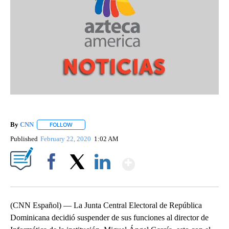
By
CNN
FOLLOW
FOLLOW "" TO RECEIVE NOTIFICATIONS ABOUT NEW PAGE
Published
February 22, 2020
1:02 AM
Show More
Facebook
X
LinkedIn
(CNN Español) — La Junta Central Electoral de República
Dominicana decidió suspender de sus funciones al director de