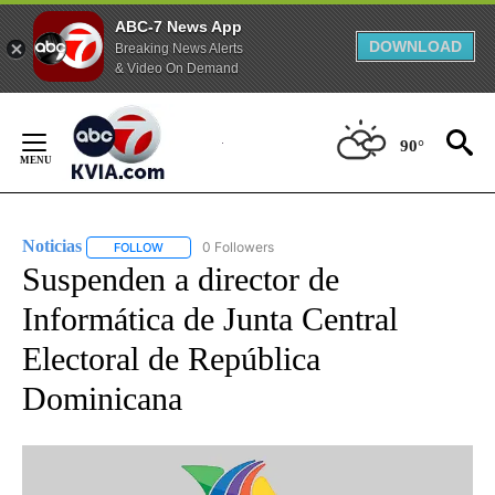
ABC-7 News App
DOWNLOAD
Breaking News Alerts
& Video On Demand
Skip
to
90°
Content
Noticias
0 Followers
FOLLOW
FOLLOW "NOTICIAS" TO RECEIVE NOTIFICATIONS ABOUT
Suspenden a director de
Informática de Junta Central
Electoral de República
Dominicana