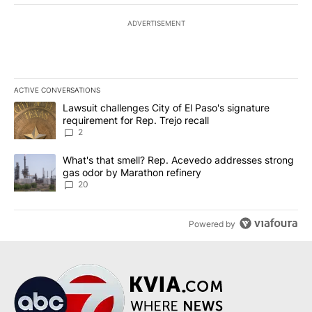
ADVERTISEMENT
ACTIVE CONVERSATIONS
The following is a list of the most commented articles in the last 7
A trending article titled "Lawsuit challenges City of El Paso's sig
Lawsuit challenges City of El Paso's signature
requirement for Rep. Trejo recall
2
A trending article titled "What's that smell? Rep. Acevedo addre
What's that smell? Rep. Acevedo addresses strong
gas odor by Marathon refinery
20
Powered by