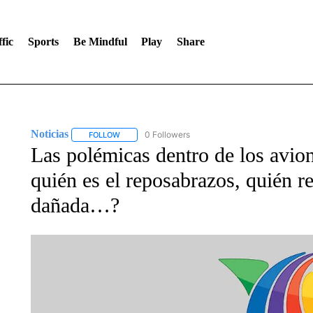
fic
Sports
Be Mindful
Play
Share
Noticias
0 Followers
FOLLOW
FOLLOW "NOTICIAS" TO RECEIVE NOTIFICATIONS A
Las polémicas dentro de los avio
quién es el reposabrazos, quién r
dañada…?