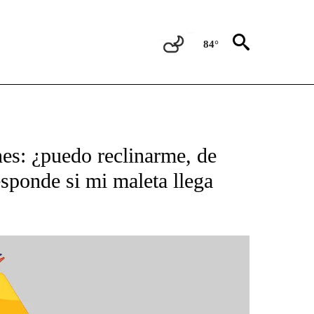
84°
BOUT NEW PAGES ON "NOTICIAS".
nes: ¿puedo reclinarme, de
esponde si mi maleta llega