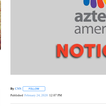
By
CNN
FOLLOW
FOLLOW "" TO RECEIVE NOTIFICATIONS ABOUT NEW 
Published
February 24, 2020
12:07 PM