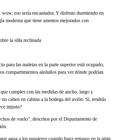
 wow, eso sería encantador. Y disfruto durmiendo en
ogía moderna que tiene asientos mejorados con
bre la silla reclinada
cio para las maletas en la parte superior está ocupado,
los compartimientos aledaños para ver dónde podrían
 que cumples con las medidas de ancho, largo y
 no caben en cabina a la bodega del avión. Sí, tendrás
ece injusto?
rechos de vuelo”, descritos por el Departamento de
ión.
nar agua a los pasajeros cuando haya retrasos en la pista