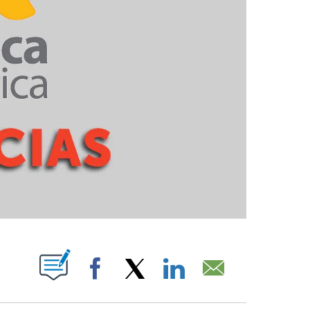
PAGES ON "".
Facebook
X
LinkedIn
Email