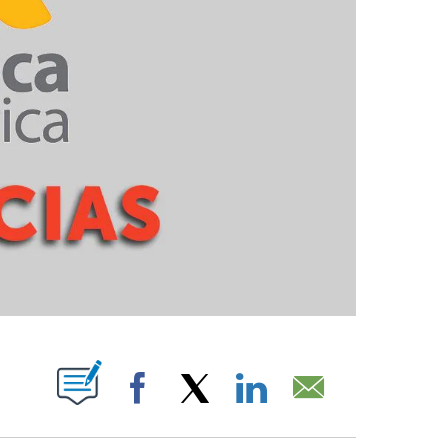
PAGES ON "".
Facebook
X
LinkedIn
Email