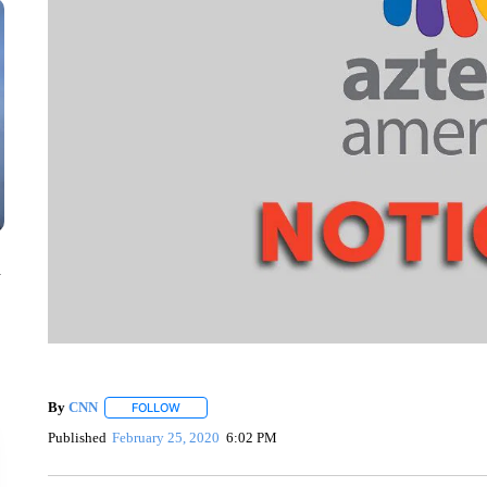
n
By
CNN
FOLLOW
FOLLOW "" TO RECEIVE NOTIFICATIONS ABOUT NEW 
Published
February 25, 2020
6:02 PM