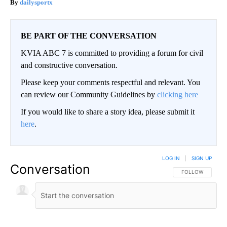
dailysportx
BE PART OF THE CONVERSATION
KVIA ABC 7 is committed to providing a forum for civil
and constructive conversation.
Please keep your comments respectful and relevant. You
can review our Community Guidelines by
clicking here
If you would like to share a story idea, please submit it
here
.
LOG IN
|
SIGN UP
Conversation
FOLLOW THIS CO
FOLLOW