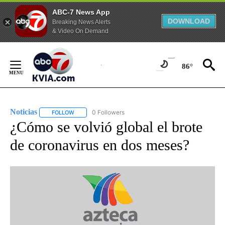
ABC-7 News App
DOWNLOAD
Breaking News Alerts
& Video On Demand
Skip
to
86°
Content
Noticias
0 Followers
FOLLOW
FOLLOW "NOTICIAS" TO RECEIVE NOTIFICATIONS ABOUT
¿Cómo se volvió global el brote
de coronavirus en dos meses?