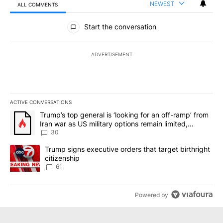
NEWEST
ALL COMMENTS
All Comments
Start the conversation
ADVERTISEMENT
ACTIVE CONVERSATIONS
The following is a list of the most commented articles in the last 7
A trending article titled "Trump’s top general is ‘looking for an 
Trump’s top general is ‘looking for an off-ramp’ from
Iran war as US military options remain limited,
sources say
30
A trending article titled "Trump signs executive orders that targe
Trump signs executive orders that target birthright
citizenship
61
Powered by