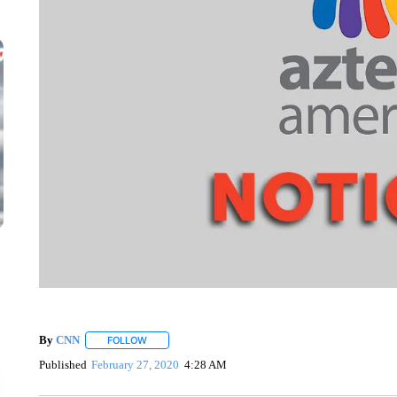
By
CNN
FOLLOW
FOLLOW "" TO RECEIVE NOTIFICATIONS ABOUT NEW 
Published
February 27, 2020
4:28 AM