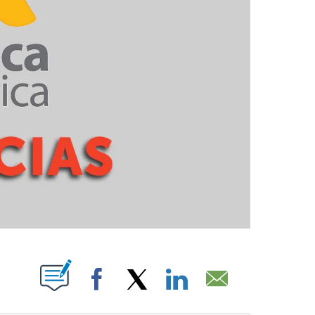
PAGES ON "".
Facebook
X
LinkedIn
Email