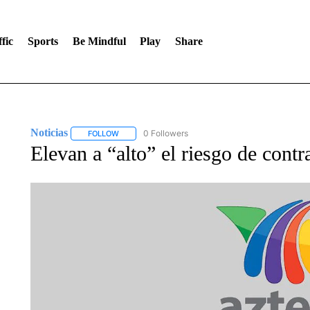
fic
Sports
Be Mindful
Play
Share
Noticias
0 Followers
FOLLOW
FOLLOW "NOTICIAS" TO RECEIVE NOTIFICATIONS A
Elevan a “alto” el riesgo de cont