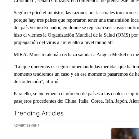
Colombia”, señaló González en conferencia de prensa este lunes
Según explicó el ministro, las razones por las cuales tomaron es
porque hay tres países que reportaron tener una transmisión loca
del país vecino Ecuador, en donde se registran seis casos confir
hizo el viernes la Organización Mundial de la Salud (OMS) por l
propagación del virus a “muy alto a nivel mundial”.
MIRA: Ministro alemán rechaza saludar a Angela Merkel en med
“Lo que queremos es seguir aumentando las medidas que ha tom
momento tendremos un caso y en ese momento pasaremos de haber
de contención”, afirmó.
Para ello, se incrementa el número de países a los cuales se apl
pasajeros procedentes de: China, Italia, Corea, Irán, Japón, Al
Trending Articles
The following is a list of the most commented articles in the la
ADVERTISEMENT
A trending ar