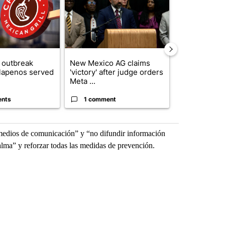
 outbreak
New Mexico AG claims
Trump reject
alapenos served
'victory' after judge orders
DOJ’s findin
Meta ...
Reflecting ...
ents
1 comment
120 comm
medios de comunicación” y “no difundir información
calma” y reforzar todas las medidas de prevención.