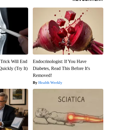
 Trick Will End
Endocrinologist: If You Have
Quickly (Try It)
Diabetes, Read This Before It's
Removed!
Health Weekly