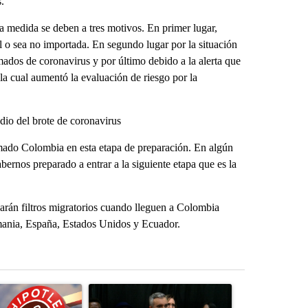
.
ta medida se deben a tres motivos. En primer lugar,
l o sea no importada. En segundo lugar por la situación
mados de coronavirus y por último debido a la alerta que
a cual aumentó la evaluación de riesgo por la
io del brote de coronavirus
ado Colombia en esta etapa de preparación. En algún
nos preparado a entrar a la siguiente etapa que es la
icarán filtros migratorios cuando lleguen a Colombia
emania, España, Estados Unidos y Ecuador.
st 7 days.
ticle titled "Salmonella outbreak linked to jalapenos served at Chip
A trending article titled "New Mexico AG claims '
A trending arti