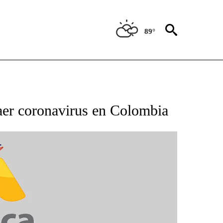
89°
BOUT NEW PAGES ON "NOTICIAS".
raer coronavirus en Colombia