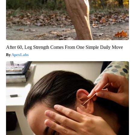
After 60, Leg Strength Comes From One Simple Daily Move
ApexLabs