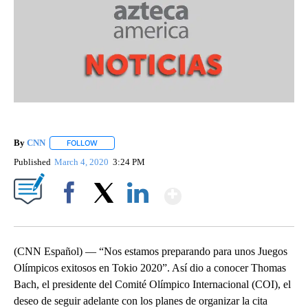
By
CNN
FOLLOW
FOLLOW "" TO RECEIVE NOTIFICATIONS ABOUT NEW PAGE
Published
March 4, 2020
3:24 PM
Show More
Facebook
X
LinkedIn
(CNN Español) — “Nos estamos preparando para unos Juegos
Olímpicos exitosos en Tokio 2020”. Así dio a conocer Thomas
Bach, el presidente del Comité Olímpico Internacional (COI), el
deseo de seguir adelante con los planes de organizar la cita