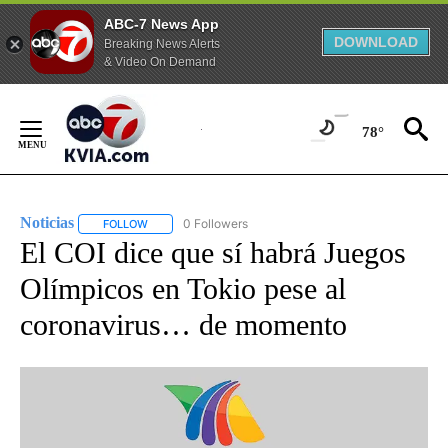
ABC-7 News App
DOWNLOAD
Breaking News Alerts
& Video On Demand
Skip
to
78°
Content
Noticias
0 Followers
FOLLOW
FOLLOW "NOTICIAS" TO RECEIVE NOTIFICATIONS ABOUT
El COI dice que sí habrá Juegos
Olímpicos en Tokio pese al
coronavirus… de momento