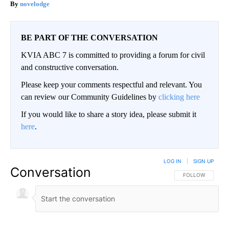
novelodge
BE PART OF THE CONVERSATION
KVIA ABC 7 is committed to providing a forum for civil
and constructive conversation.
Please keep your comments respectful and relevant. You
can review our Community Guidelines by
clicking here
If you would like to share a story idea, please submit it
here
.
LOG IN
|
SIGN UP
Conversation
FOLLOW THIS CO
FOLLOW