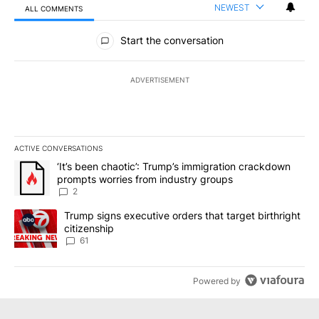
NEWEST
ALL COMMENTS
All Comments
Start the conversation
ADVERTISEMENT
ACTIVE CONVERSATIONS
The following is a list of the most commented articles in the last 7
A trending article titled "‘It’s been chaotic’: Trump’s immigrati
‘It’s been chaotic’: Trump’s immigration crackdown
prompts worries from industry groups
2
A trending article titled "Trump signs executive orders that targe
Trump signs executive orders that target birthright
citizenship
61
Powered by