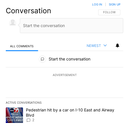
LOG IN
|
SIGN UP
Conversation
FOLLOW THIS CO
FOLLOW
NEWEST
ALL COMMENTS
All Comments
Start the conversation
ADVERTISEMENT
ACTIVE CONVERSATIONS
The following is a list of the most commented articles in the last 7
A trending article titled "Pedestrian hit by a car on I-10 East an
Pedestrian hit by a car on I-10 East and Airway
Blvd
2