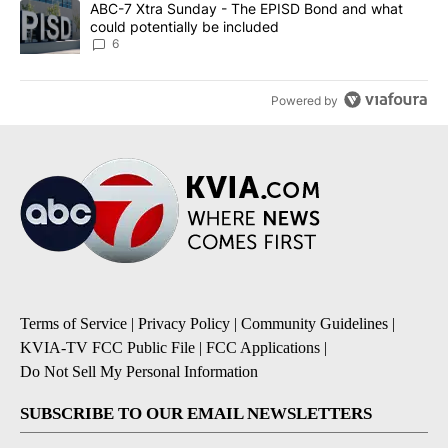
A trending article titled "ABC-7 Xtra Sunday - The EPISD Bond a
ABC-7 Xtra Sunday - The EPISD Bond and what
could potentially be included
6
Powered by
Terms of Service
|
Privacy Policy
|
Community Guidelines
|
KVIA-TV FCC Public File
|
FCC Applications
|
Do Not Sell My Personal Information
SUBSCRIBE TO OUR EMAIL NEWSLETTERS