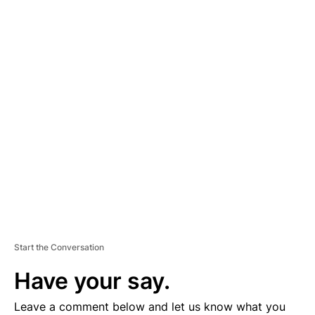
A
D
V
E
R
TI
S
E
M
E
N
T
Start the Conversation
Have your say.
Leave a comment below and let us know what you