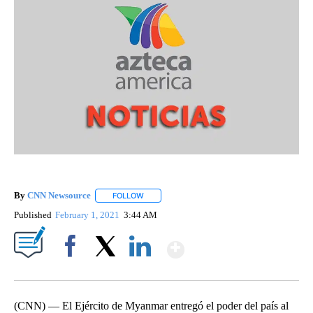
By
CNN Newsource
FOLLOW
FOLLOW "" TO RECEIVE NOTIFICATIONS ABOU
Published
February 1, 2021
3:44 AM
Show More
Facebook
X
LinkedIn
(CNN) — El Ejército de Myanmar entregó el poder del país al