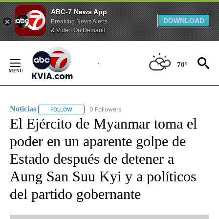
ABC-7 News App
DOWNLOAD
Breaking News Alerts
& Video On Demand
Skip
to
70°
Content
Noticias
0 Followers
FOLLOW
FOLLOW "NOTICIAS" TO RECEIVE NOTIFICATIONS ABOUT
El Ejército de Myanmar toma el
poder en un aparente golpe de
Estado después de detener a
Aung San Suu Kyi y a políticos
del partido gobernante