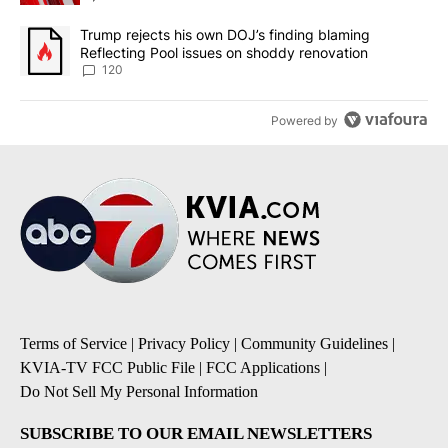
A trending article titled "Trump rejects his own DOJ’s finding bl
Trump rejects his own DOJ’s finding blaming
Reflecting Pool issues on shoddy renovation
120
Powered by
Terms of Service
|
Privacy Policy
|
Community Guidelines
|
KVIA-TV FCC Public File
|
FCC Applications
|
Do Not Sell My Personal Information
SUBSCRIBE TO OUR EMAIL NEWSLETTERS