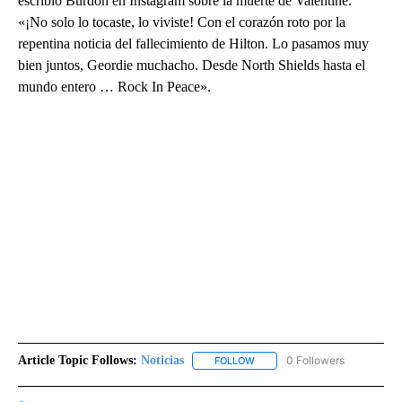
escribió Burdon en Instagram sobre la muerte de Valentine.
«¡No solo lo tocaste, lo viviste! Con el corazón roto por la
repentina noticia del fallecimiento de Hilton. Lo pasamos muy
bien juntos, Geordie muchacho. Desde North Shields hasta el
mundo entero … Rock In Peace».
Article Topic Follows:
Noticias
0 Followers
FOLLOW
FOLLOW "NOTICIAS" TO RECEI