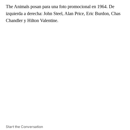
The Animals posan para una foto promocional en 1964. De
izquierda a derecha: John Steel, Alan Price, Eric Burdon, Chas
Chandler y Hilton Valentine.
A
D
V
E
R
TI
S
E
M
E
N
T
Start the Conversation