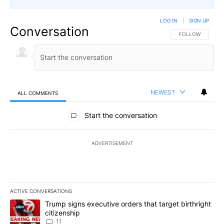
LOG IN
|
SIGN UP
Conversation
FOLLOW THIS CO
FOLLOW
NEWEST
ALL COMMENTS
All Comments
Start the conversation
ADVERTISEMENT
ACTIVE CONVERSATIONS
The following is a list of the most commented articles in the last 7
A trending article titled "Trump signs executive orders that target
Trump signs executive orders that target birthright
citizenship
11