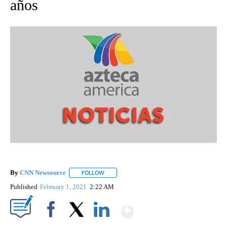
años
By
CNN Newsource
FOLLOW
FOLLOW "" TO RECEIVE NOTIFICATIONS ABOU
Published
February 1, 2021
2:22 AM
Show More
Facebook
X
LinkedIn