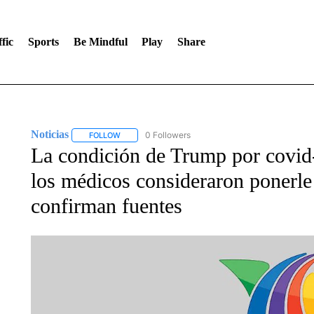
fic
Sports
Be Mindful
Play
Share
Noticias
0 Followers
FOLLOW
FOLLOW "NOTICIAS" TO RECEIVE NOTIFICATIONS A
La condición de Trump por covid
los médicos consideraron ponerle r
confirman fuentes