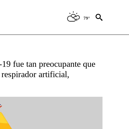
79°
BOUT NEW PAGES ON "NOTICIAS".
-19 fue tan preocupante que
espirador artificial,