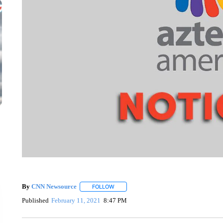
By
CNN Newsource
FOLLOW
FOLLOW "" TO RECEIVE NOTIFICATIONS 
Published
February 11, 2021
8:47 PM