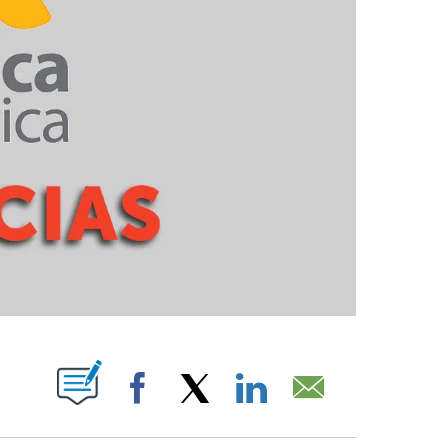
ABOUT NEW PAGES ON "".
Facebook
X
LinkedIn
Email