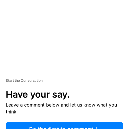
R
TI
S
E
M
E
N
T
Start the Conversation
Have your say.
Leave a comment below and let us know what you
think.