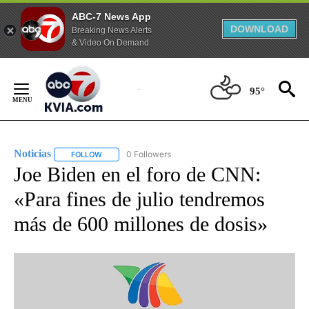
ABC-7 News App
DOWNLOAD
Breaking News Alerts
& Video On Demand
Skip
to
95°
Content
Noticias
0 Followers
FOLLOW
FOLLOW "NOTICIAS" TO RECEIVE NOTIFICATIONS ABOUT
Joe Biden en el foro de CNN:
«Para fines de julio tendremos
más de 600 millones de dosis»