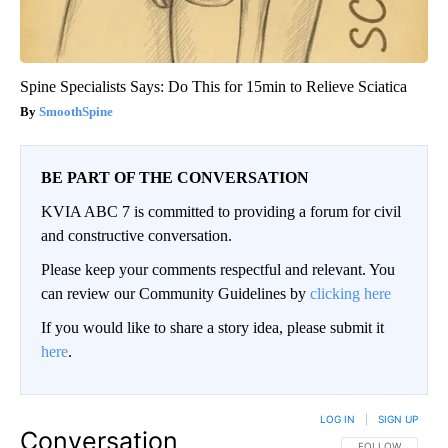
Spine Specialists Says: Do This for 15min to Relieve Sciatica
SmoothSpine
BE PART OF THE CONVERSATION
KVIA ABC 7 is committed to providing a forum for civil
and constructive conversation.
Please keep your comments respectful and relevant. You
can review our Community Guidelines by
clicking here
If you would like to share a story idea, please submit it
here
.
LOG IN
|
SIGN UP
Conversation
FOLLOW THIS CO
FOLLOW