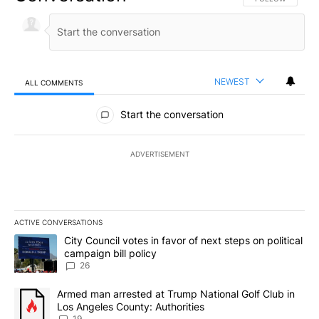
NEWEST
ALL COMMENTS
All Comments
Start the conversation
ADVERTISEMENT
ACTIVE CONVERSATIONS
The following is a list of the most commented articles in the last 7
A trending article titled "City Council votes in favor of next step
City Council votes in favor of next steps on political
campaign bill policy
26
A trending article titled "Armed man arrested at Trump National G
Armed man arrested at Trump National Golf Club in
Los Angeles County: Authorities
19