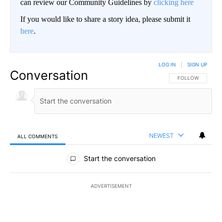
can review our Community Guidelines by
clicking here
If you would like to share a story idea, please submit it
here
.
LOG IN
|
SIGN UP
Conversation
FOLLOW THIS CO
FOLLOW
NEWEST
ALL COMMENTS
All Comments
Start the conversation
ADVERTISEMENT