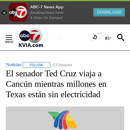
ABC-7 News App
DOWNLOAD
Breaking News Alerts
& Video On Demand
Skip
to
85°
Content
Noticias
0 Followers
FOLLOW
FOLLOW "NOTICIAS" TO RECEIVE NOTIFICATIONS ABOUT
El senador Ted Cruz viaja a
Cancún mientras millones en
Texas están sin electricidad