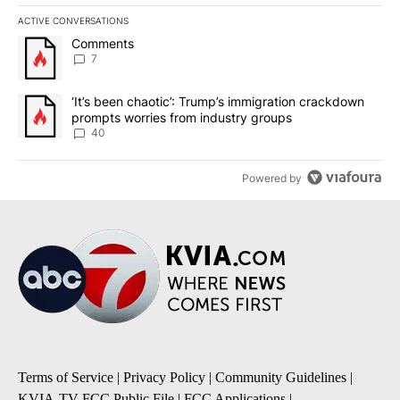
ACTIVE CONVERSATIONS
The following is a list of the most commented articles in the last 7
A trending article titled "Comments" with 7 comments.
Comments
7
A trending article titled "‘It’s been chaotic’: Trump’s immigrati
‘It’s been chaotic’: Trump’s immigration crackdown
prompts worries from industry groups
40
Powered by
Terms of Service
|
Privacy Policy
|
Community Guidelines
|
KVIA-TV FCC Public File
|
FCC Applications
|