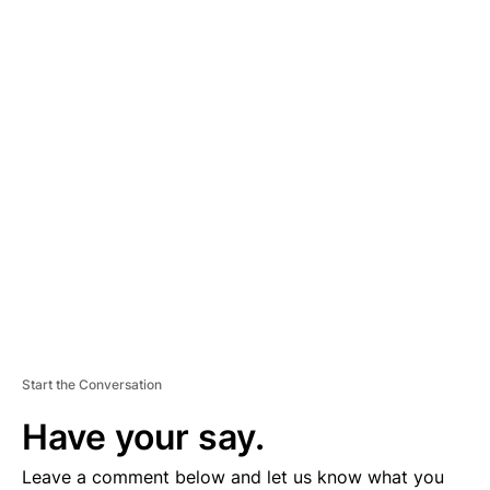
A
D
V
E
R
TI
S
E
M
E
N
T
Start the Conversation
Have your say.
Leave a comment below and let us know what you