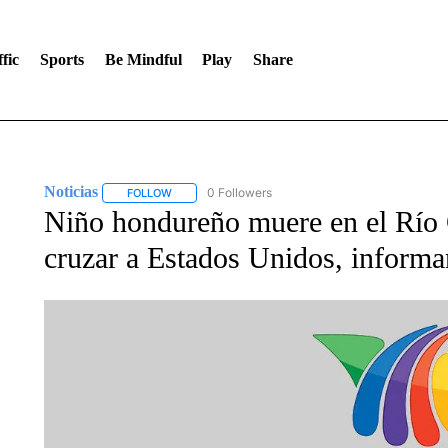
fic
Sports
Be Mindful
Play
Share
Noticias
0 Followers
FOLLOW
FOLLOW "NOTICIAS" TO RECEIVE NOTIFICATIONS A
Niño hondureño muere en el Río 
cruzar a Estados Unidos, inform