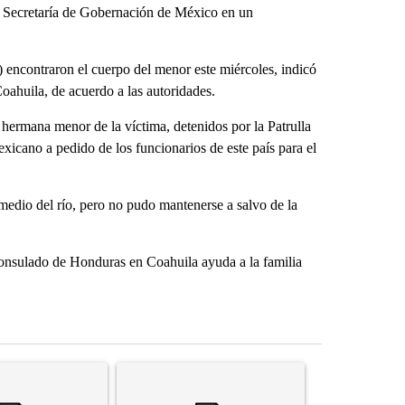
a Secretaría de Gobernación de México en un
encontraron el cuerpo del menor este miércoles, indicó
oahuila, de acuerdo a las autoridades.
hermana menor de la víctima, detenidos por la Patrulla
exicano a pedido de los funcionarios de este país para el
 medio del río, pero no pudo mantenerse a salvo de la
onsulado de Honduras en Coahuila ayuda a la familia
st 7 days.
ticle titled "Senate subcommittee obtains Fauci’s phone ahead of c
A trending article titled "Trump rejects his own
A trending arti