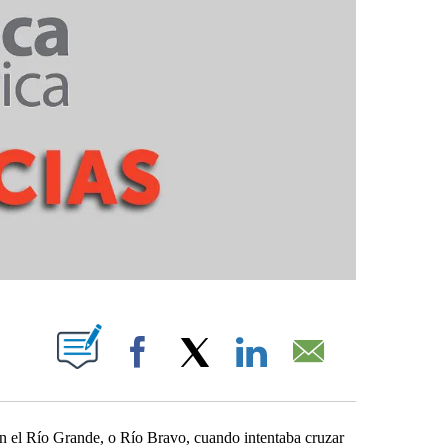
ABOUT NEW PAGES ON "".
Facebook
X
LinkedIn
Email
 el Río Grande, o Río Bravo, cuando intentaba cruzar