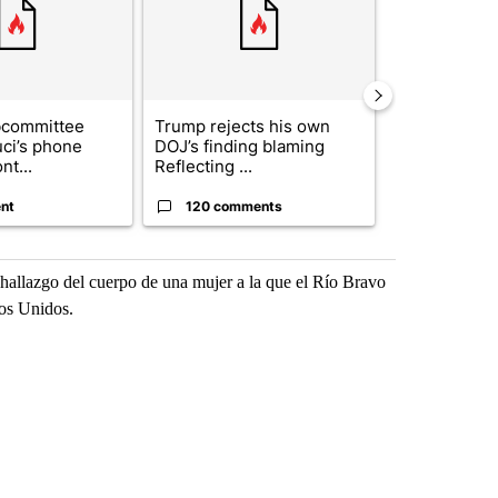
bcommittee
Trump rejects his own
US hits doze
uci’s phone
DOJ’s finding blaming
in 'heavy wav
nt...
Reflecting ...
ag...
nt
120 comments
49 comme
 hallazgo del cuerpo de una mujer a la que el Río Bravo
dos Unidos.