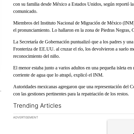
con su familia desde México a Estados Unidos, según reportó l
comunicado.
Miembros del Instituto Nacional de Migración de México (INM) 
el pronunciamiento. Lo hallaron en la zona de Piedras Negras, C
La Secretaría de Gobernación puntualizó que a los padres y una 
Fronteriza de EE.UU. al cruzar el río, los devolvieron a suelo m
reconocimiento del niño.
El menor estaba junto a varios adultos en una pequeña isleta en
corriente de agua que lo atrapó, explicó el INM.
Autoridades mexicanas agregaron que una representación del C
con las gestiones pertinentes para la repatriación de los restos.
Trending Articles
The following is a list of the most commented articles in the la
ADVERTISEMENT
A trending ar