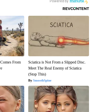
th Comes From
Sciatica is Not From a Slipped Disc.
ve
Meet The Real Enemy of Sciatica
(Stop This)
SmoothSpine