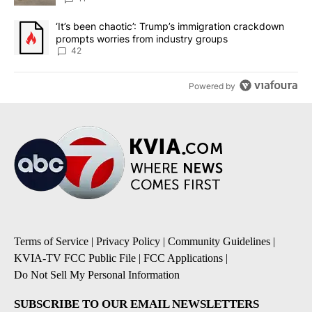
A trending article titled "‘It’s been chaotic’: Trump’s immigrati
‘It’s been chaotic’: Trump’s immigration crackdown
prompts worries from industry groups
42
Powered by
Terms of Service
|
Privacy Policy
|
Community Guidelines
|
KVIA-TV FCC Public File
|
FCC Applications
|
Do Not Sell My Personal Information
SUBSCRIBE TO OUR EMAIL NEWSLETTERS