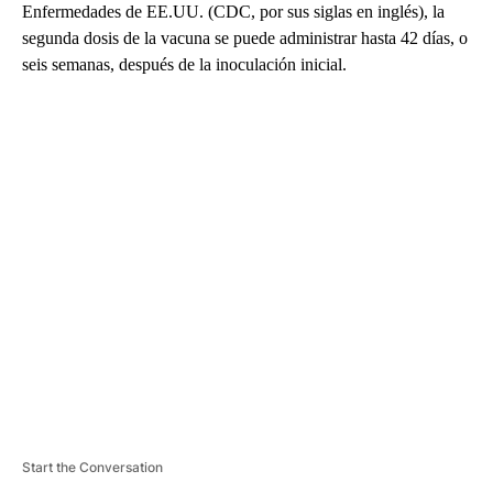
Enfermedades de EE.UU. (CDC, por sus siglas en inglés), la
segunda dosis de la vacuna se puede administrar hasta 42 días, o
seis semanas, después de la inoculación inicial.
A
D
V
E
R
TI
S
E
M
E
N
T
Start the Conversation