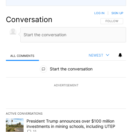
LOG IN
|
SIGN UP
Conversation
FOLLOW THIS CO
FOLLOW
NEWEST
ALL COMMENTS
All Comments
Start the conversation
ADVERTISEMENT
ACTIVE CONVERSATIONS
The following is a list of the most commented articles in the last 7
A trending article titled "President Trump announces over $100 m
President Trump announces over $100 million
investments in mining schools, including UTEP
11