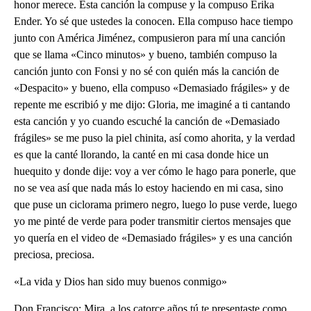
honor merece. Esta canción la compuse y la compuso Erika
Ender. Yo sé que ustedes la conocen. Ella compuso hace tiempo
junto con América Jiménez, compusieron para mí una canción
que se llama «Cinco minutos» y bueno, también compuso la
canción junto con Fonsi y no sé con quién más la canción de
«Despacito» y bueno, ella compuso «Demasiado frágiles» y de
repente me escribió y me dijo: Gloria, me imaginé a ti cantando
esta canción y yo cuando escuché la canción de «Demasiado
frágiles» se me puso la piel chinita, así como ahorita, y la verdad
es que la canté llorando, la canté en mi casa donde hice un
huequito y donde dije: voy a ver cómo le hago para ponerle, que
no se vea así que nada más lo estoy haciendo en mi casa, sino
que puse un ciclorama primero negro, luego lo puse verde, luego
yo me pinté de verde para poder transmitir ciertos mensajes que
yo quería en el video de «Demasiado frágiles» y es una canción
preciosa, preciosa.
«La vida y Dios han sido muy buenos conmigo»
Don Francisco: Mira, a los catorce años tú te presentaste como