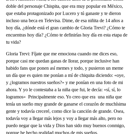
doble del personaje Chispita, que era muy popular en México,
que estaba protagonizado por Lucero y tú ganaste y te dieron
incluso una beca en Televisa. Dime, de esa niñita de 14 años a
hoy día, ¿dónde está el gran cambio de Gloria Trevi? ¿Cómo te
encuentras hoy día? ¿Cómo te definirías hoy día en esta etapa de
tu vida?
Gloria Trevi: Fíjate que me emociona cuando me dices eso,
porque casi me quedan ganas de llorar, porque inclusive han
habido fans que ponen así memes y todo, y pusieron un meme
un día que es quien me ponían a mí de chiquita diciendo: «oye,
y ¿logramos nuestros sueños?» y me ponían en una foto de mi
ahora. Y yo le contestaba a la niña que fui, le decía: «sí, sí, lo
logramos» Principalmente eso. Yo creo que era una niña que
tenía un sueño muy grande de ganarse el corazón de muchísima
gente y todavía creceré, como dice la canción de grande. Osea,
todavía voy a llegar más lejos y voy a llegar más alto, pero no
puedo negar que la vida y Dios han sido muy buenos conmigo,
porque he hecho realidad muchos de mis sueños.