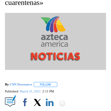
cuarentenas»
By
CNN Newsource
FOLLOW
FOLLOW "" TO RECEIVE NOTIFICATIONS ABOU
Published
March 31, 2021
2:11 PM
Show More
Facebook
X
LinkedIn