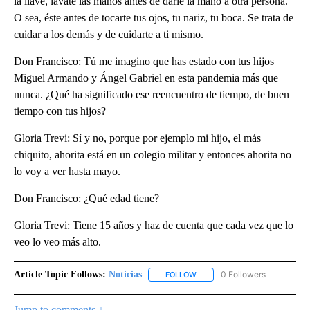
la llave, lávate las manos antes de darle la mano a otra persona.
O sea, éste antes de tocarte tus ojos, tu nariz, tu boca. Se trata de
cuidar a los demás y de cuidarte a ti mismo.
Don Francisco: Tú me imagino que has estado con tus hijos
Miguel Armando y Ángel Gabriel en esta pandemia más que
nunca. ¿Qué ha significado ese reencuentro de tiempo, de buen
tiempo con tus hijos?
Gloria Trevi: Sí y no, porque por ejemplo mi hijo, el más
chiquito, ahorita está en un colegio militar y entonces ahorita no
lo voy a ver hasta mayo.
Don Francisco: ¿Qué edad tiene?
Gloria Trevi: Tiene 15 años y haz de cuenta que cada vez que lo
veo lo veo más alto.
Article Topic Follows:
Noticias
0 Followers
FOLLOW
FOLLOW "NOTICIAS" TO RECEI
Jump to comments ↓