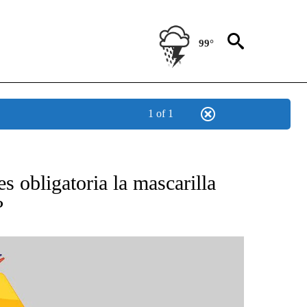
99°
1 of 1
BOUT NEW PAGES ON "NOTICIAS".
s obligatoria la mascarilla
?