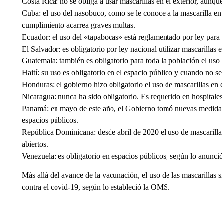
Costa Rica: no se obliga a usar mascarillas en el exterior, aunqu
Cuba: el uso del nasobuco, como se le conoce a la mascarilla en e
cumplimiento acarrea graves multas.
Ecuador: el uso del «tapabocas» está reglamentado por ley para 
El Salvador: es obligatorio por ley nacional utilizar mascarillas 
Guatemala: también es obligatorio para toda la población el uso 
Haití: su uso es obligatorio en el espacio público y cuando no s
Honduras: el gobierno hizo obligatorio el uso de mascarillas en e
Nicaragua: nunca ha sido obligatorio. Es requerido en hospitale
Panamá: en mayo de este año, el Gobierno tomó nuevas medidas y
espacios públicos.
República Dominicana: desde abril de 2020 el uso de mascarillas
abiertos.
Venezuela: es obligatorio en espacios públicos, según lo anunci
Más allá del avance de la vacunación, el uso de las mascarillas 
contra el covid-19, según lo estableció la OMS.