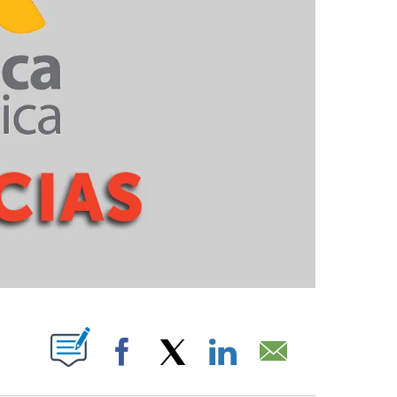
ABOUT NEW PAGES ON "".
Facebook
X
LinkedIn
Email