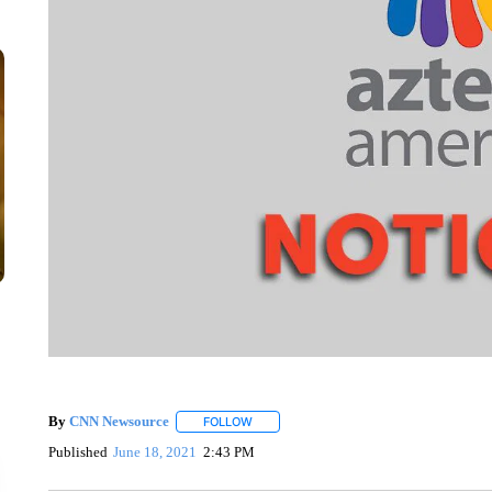
By
CNN Newsource
FOLLOW
FOLLOW "" TO RECEIVE NOTIFICATIONS 
Published
June 18, 2021
2:43 PM