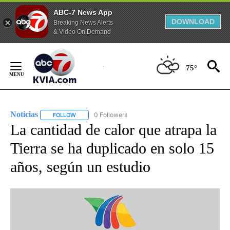
ABC-7 News App
DOWNLOAD
Breaking News Alerts
& Video On Demand
Skip
to
75°
Content
Noticias
0 Followers
FOLLOW
FOLLOW "NOTICIAS" TO RECEIVE NOTIFICATIONS ABOUT
La cantidad de calor que atrapa la
Tierra se ha duplicado en solo 15
años, según un estudio