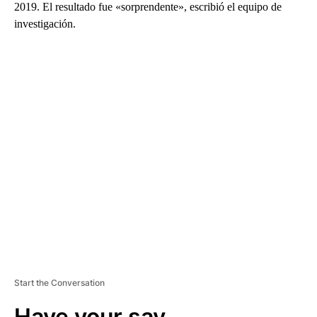
2019. El resultado fue «sorprendente», escribió el equipo de
investigación.
A
D
V
E
R
TI
S
E
M
E
N
T
Start the Conversation
Have your say.