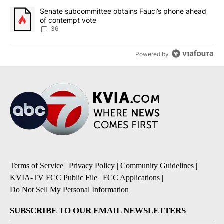
A trending article titled "Senate subcommittee obtains Fauci’s 
Senate subcommittee obtains Fauci’s phone ahead
of contempt vote
36
Powered by
Terms of Service
|
Privacy Policy
|
Community Guidelines
|
KVIA-TV FCC Public File
|
FCC Applications
|
Do Not Sell My Personal Information
SUBSCRIBE TO OUR EMAIL NEWSLETTERS