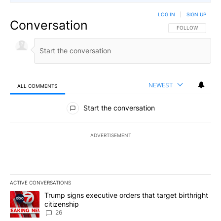
LOG IN
|
SIGN UP
Conversation
FOLLOW THIS CO
FOLLOW
NEWEST
ALL COMMENTS
All Comments
Start the conversation
ADVERTISEMENT
ACTIVE CONVERSATIONS
The following is a list of the most commented articles in the last 7
A trending article titled "Trump signs executive orders that targe
Trump signs executive orders that target birthright
citizenship
26