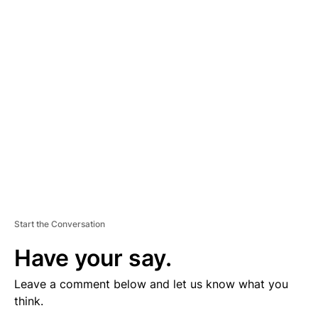
D
V
E
R
TI
S
E
M
E
N
T
Start the Conversation
Have your say.
Leave a comment below and let us know what you
think.