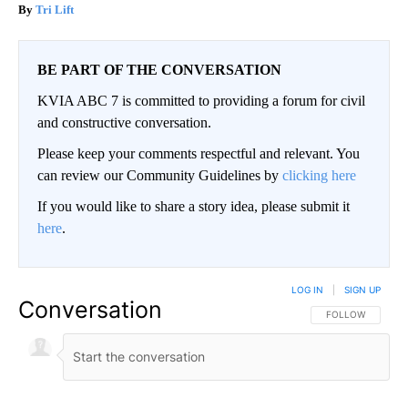
Tri Lift
BE PART OF THE CONVERSATION
KVIA ABC 7 is committed to providing a forum for civil
and constructive conversation.
Please keep your comments respectful and relevant. You
can review our Community Guidelines by
clicking here
If you would like to share a story idea, please submit it
here
.
LOG IN
|
SIGN UP
Conversation
FOLLOW THIS CO
FOLLOW