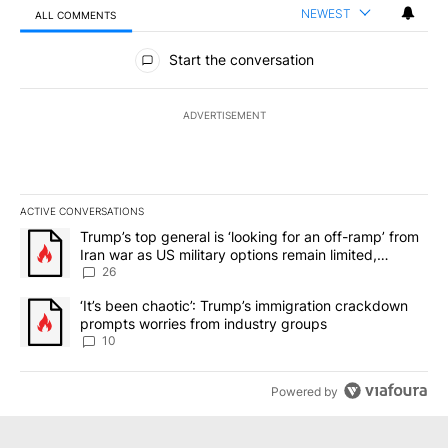
NEWEST
ALL COMMENTS
All Comments
Start the conversation
ADVERTISEMENT
ACTIVE CONVERSATIONS
The following is a list of the most commented articles in the last 7
A trending article titled "Trump’s top general is ‘looking for an o
Trump’s top general is ‘looking for an off-ramp’ from
Iran war as US military options remain limited,
sources say
26
A trending article titled "‘It’s been chaotic’: Trump’s immigrati
‘It’s been chaotic’: Trump’s immigration crackdown
prompts worries from industry groups
10
Powered by