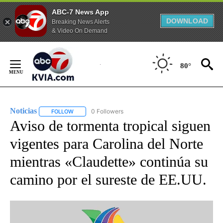
ABC-7 News App
DOWNLOAD
Breaking News Alerts
& Video On Demand
Skip
to
80°
Content
Noticias
0 Followers
FOLLOW
FOLLOW "NOTICIAS" TO RECEIVE NOTIFICATIONS ABOUT
Aviso de tormenta tropical siguen
vigentes para Carolina del Norte
mientras «Claudette» continúa su
camino por el sureste de EE.UU.