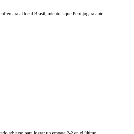
nfrentará al local Brasil, mientras que Perú jugará ante
tado adverso para lograr un empate 2-2 en el último