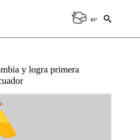
83°
BOUT NEW PAGES ON "NOTICIAS".
mbia y logra primera
cuador