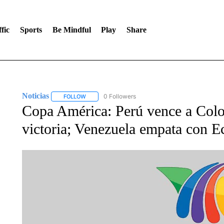
fic
Sports
Be Mindful
Play
Share
Noticias
0 Followers
FOLLOW
FOLLOW "NOTICIAS" TO RECEIVE NOTIFICATIONS A
Copa América: Perú vence a Colo
victoria; Venezuela empata con E