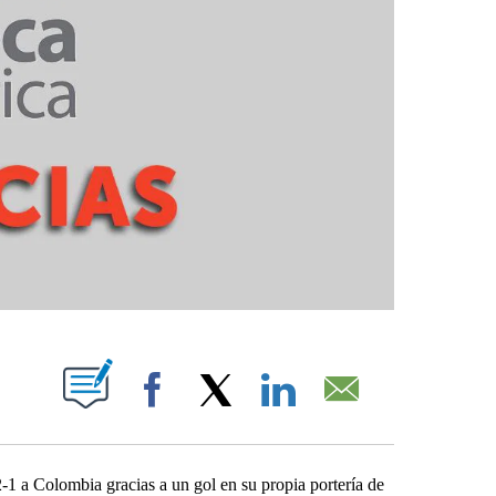
ABOUT NEW PAGES ON "".
Facebook
X
LinkedIn
Email
-1 a Colombia gracias a un gol en su propia portería de