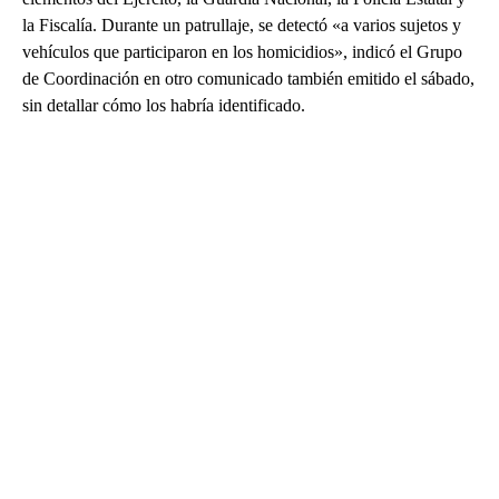
la Fiscalía. Durante un patrullaje, se detectó «a varios sujetos y
vehículos que participaron en los homicidios», indicó el Grupo
de Coordinación en otro comunicado también emitido el sábado,
sin detallar cómo los habría identificado.
A
D
V
E
R
TI
S
E
M
E
N
T