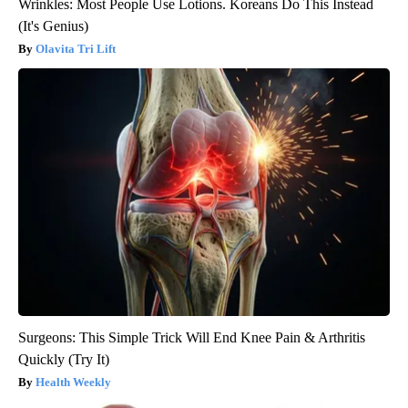
Wrinkles: Most People Use Lotions. Koreans Do This Instead
(It's Genius)
Olavita Tri Lift
Surgeons: This Simple Trick Will End Knee Pain & Arthritis
Quickly (Try It)
Health Weekly