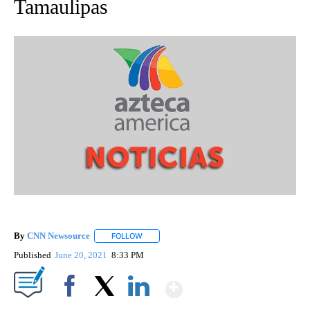
Tamaulipas
By
CNN Newsource
FOLLOW
FOLLOW "" TO RECEIVE NOTIFICATIONS ABOU
Published
June 20, 2021
8:33 PM
Show More
Facebook
X
LinkedIn