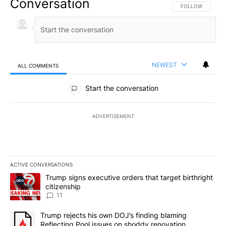
Conversation
FOLLOW THIS CO
FOLLOW
NEWEST
ALL COMMENTS
All Comments
Start the conversation
ADVERTISEMENT
ACTIVE CONVERSATIONS
The following is a list of the most commented articles in the last 7
A trending article titled "Trump signs executive orders that target
Trump signs executive orders that target birthright
citizenship
11
A trending article titled "Trump rejects his own DOJ’s finding bl
Trump rejects his own DOJ’s finding blaming
Reflecting Pool issues on shoddy renovation