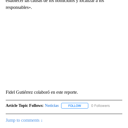
establecer las causas de los homicidios y localizar a los
responsables».
Fidel Gutiérrez colaboró en este reporte.
Article Topic Follows:
Noticias
0 Followers
FOLLOW
FOLLOW "NOTICIAS" TO RECEI
Jump to comments ↓