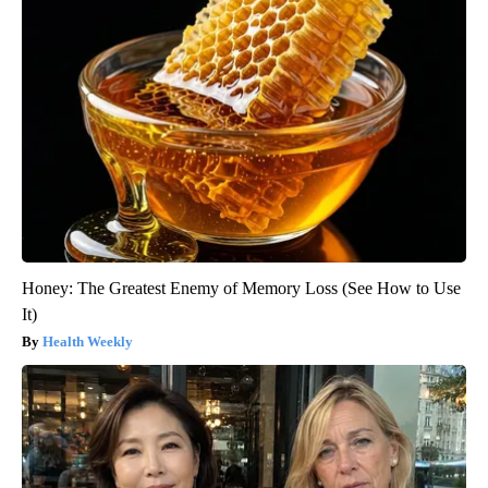
Honey: The Greatest Enemy of Memory Loss (See How to Use
It)
Health Weekly