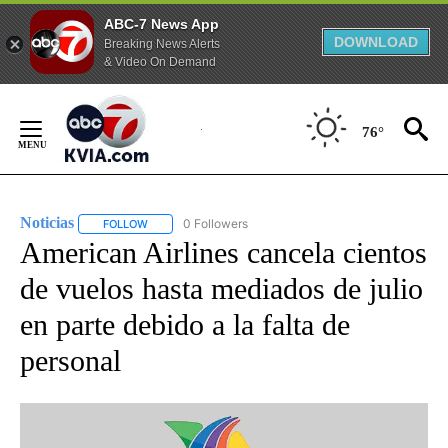
ABC-7 News App
DOWNLOAD
Breaking News Alerts
& Video On Demand
Skip
to
76°
Content
Noticias
0 Followers
FOLLOW
FOLLOW "NOTICIAS" TO RECEIVE NOTIFICATIONS ABOUT
American Airlines cancela cientos
de vuelos hasta mediados de julio
en parte debido a la falta de
personal