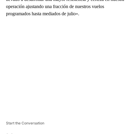
operación ajustando una fracción de nuestros vuelos
programados hasta mediados de julio».
A
D
V
E
R
TI
S
E
M
E
N
T
Start the Conversation