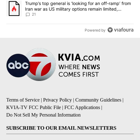
A trending article titled "Trump’s top general is ‘looking for an o
Trump’s top general is ‘looking for an off-ramp’ from
Iran war as US military options remain limited,
sources say
21
Powered by
Terms of Service
|
Privacy Policy
|
Community Guidelines
|
KVIA-TV FCC Public File
|
FCC Applications
|
Do Not Sell My Personal Information
SUBSCRIBE TO OUR EMAIL NEWSLETTERS