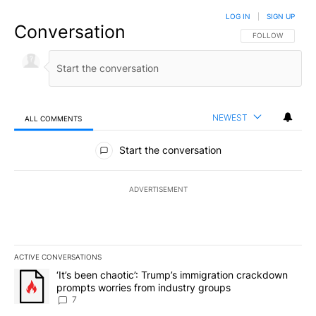
LOG IN
|
SIGN UP
Conversation
FOLLOW THIS CO
FOLLOW
NEWEST
ALL COMMENTS
All Comments
Start the conversation
ADVERTISEMENT
ACTIVE CONVERSATIONS
The following is a list of the most commented articles in the last 7
A trending article titled "‘It’s been chaotic’: Trump’s immigrati
‘It’s been chaotic’: Trump’s immigration crackdown
prompts worries from industry groups
7