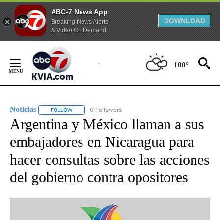
ABC-7 News App
DOWNLOAD
Breaking News Alerts
& Video On Demand
Skip
to
100°
Content
Noticias
0 Followers
FOLLOW
FOLLOW "NOTICIAS" TO RECEIVE NOTIFICATIONS ABOUT
Argentina y México llaman a sus
embajadores en Nicaragua para
hacer consultas sobre las acciones
del gobierno contra opositores