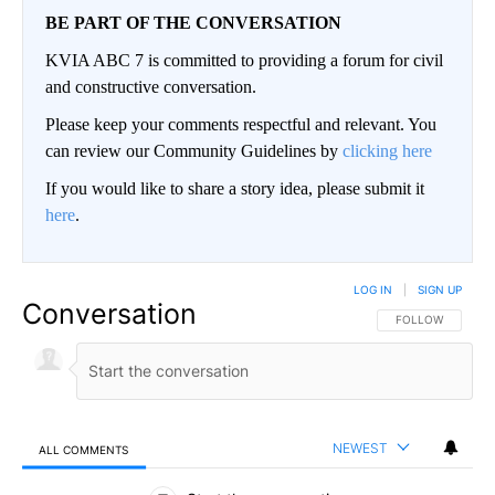
BE PART OF THE CONVERSATION
KVIA ABC 7 is committed to providing a forum for civil
and constructive conversation.
Please keep your comments respectful and relevant. You
can review our Community Guidelines by
clicking here
If you would like to share a story idea, please submit it
here
.
LOG IN
|
SIGN UP
Conversation
FOLLOW THIS CO
FOLLOW
NEWEST
ALL COMMENTS
All Comments