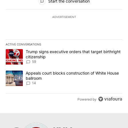
Start the conversation
ADVERTISEMENT
ACTIVE CONVERSATIONS
The following is a list of the most commented articles in the last 7
A trending article titled "Trump signs executive orders that targe
Trump signs executive orders that target birthright
citizenship
59
A trending article titled "Appeals court blocks construction of W
Appeals court blocks construction of White House
ballroom
14
Powered by