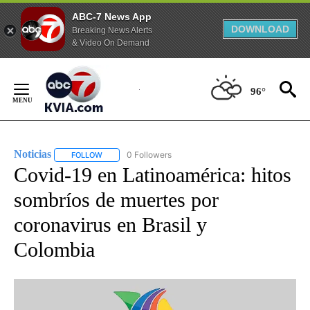
ABC-7 News App
DOWNLOAD
Breaking News Alerts
& Video On Demand
Skip
to
96°
Content
Noticias
0 Followers
FOLLOW
FOLLOW "NOTICIAS" TO RECEIVE NOTIFICATIONS ABOUT
Covid-19 en Latinoamérica: hitos
sombríos de muertes por
coronavirus en Brasil y
Colombia