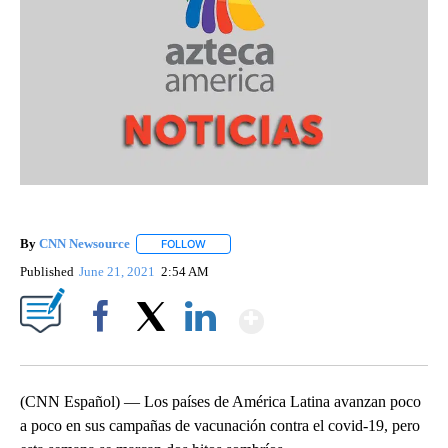
By
CNN Newsource
FOLLOW
FOLLOW "" TO RECEIVE NOTIFICATIONS ABOU
Published
June 21, 2021
2:54 AM
Show More
Facebook
X
LinkedIn
(CNN Español) — Los países de América Latina avanzan poco
a poco en sus campañas de vacunación contra el covid-19, pero