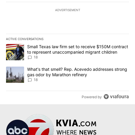
ADVERTISEMENT
ACTIVE CONVERSATIONS
The following is a list of the most commented articles in the last 7
A trending article titled "Small Texas law firm set to receive $
Small Texas law firm set to receive $150M contract
to represent unaccompanied migrant children
18
A trending article titled "What's that smell? Rep. Acevedo addre
What's that smell? Rep. Acevedo addresses strong
gas odor by Marathon refinery
18
Powered by