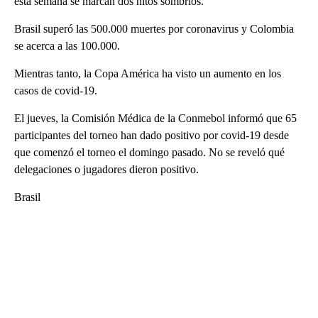
esta semana se marcan dos hitos sombríos.
Brasil superó las 500.000 muertes por coronavirus y Colombia
se acerca a las 100.000.
Mientras tanto, la Copa América ha visto un aumento en los
casos de covid-19.
El jueves, la Comisión Médica de la Conmebol informó que 65
participantes del torneo han dado positivo por covid-19 desde
que comenzó el torneo el domingo pasado. No se reveló qué
delegaciones o jugadores dieron positivo.
Brasil
A
D
V
E
R
TI
S
E
M
E
N