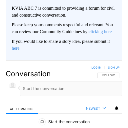
KVIA ABC 7 is committed to providing a forum for civil
and constructive conversation.
Please keep your comments respectful and relevant. You
can review our Community Guidelines by
clicking here
If you would like to share a story idea, please submit it
here
.
LOG IN
|
SIGN UP
Conversation
FOLLOW THIS CO
FOLLOW
NEWEST
ALL COMMENTS
All Comments
Start the conversation