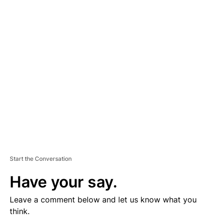
A
D
V
E
R
TI
S
E
M
E
N
T
Start the Conversation
Have your say.
Leave a comment below and let us know what you
think.