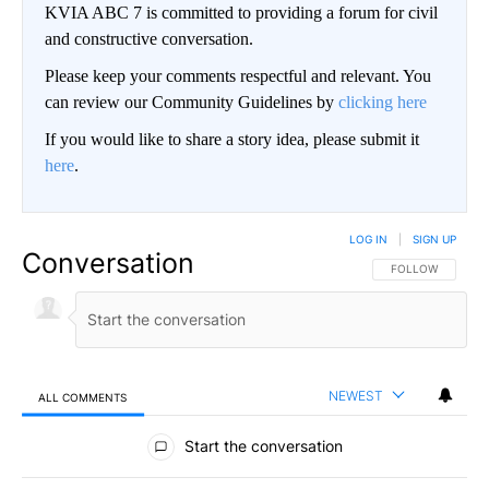
KVIA ABC 7 is committed to providing a forum for civil
and constructive conversation.
Please keep your comments respectful and relevant. You
can review our Community Guidelines by
clicking here
If you would like to share a story idea, please submit it
here
.
LOG IN
|
SIGN UP
Conversation
FOLLOW THIS CO
FOLLOW
NEWEST
ALL COMMENTS
All Comments
Start the conversation