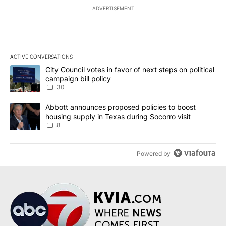
ADVERTISEMENT
ACTIVE CONVERSATIONS
The following is a list of the most commented articles in the last 7
A trending article titled "City Council votes in favor of next step
City Council votes in favor of next steps on political
campaign bill policy
30
A trending article titled "Abbott announces proposed policies to 
Abbott announces proposed policies to boost
housing supply in Texas during Socorro visit
8
Powered by