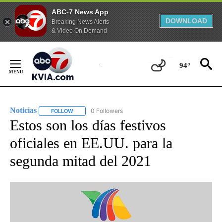
ABC-7 News App
DOWNLOAD
Breaking News Alerts
& Video On Demand
Skip
to
94°
Content
Noticias
0 Followers
FOLLOW
FOLLOW "NOTICIAS" TO RECEIVE NOTIFICATIONS ABOUT
Estos son los días festivos
oficiales en EE.UU. para la
segunda mitad del 2021