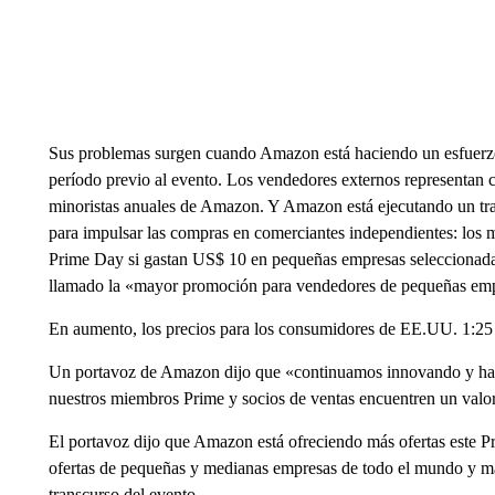
Sus problemas surgen cuando Amazon está haciendo un esfuerzo 
período previo al evento. Los vendedores externos representan
minoristas anuales de Amazon. Y Amazon está ejecutando un trat
para impulsar las compras en comerciantes independientes: los
Prime Day si gastan US$ 10 en pequeñas empresas seleccionadas
llamado la «mayor promoción para vendedores de pequeñas empr
En aumento, los precios para los consumidores de EE.UU. 1:25
Un portavoz de Amazon dijo que «continuamos innovando y hac
nuestros miembros Prime y socios de ventas encuentren un valor
El portavoz dijo que Amazon está ofreciendo más ofertas este 
ofertas de pequeñas y medianas empresas de todo el mundo y más
transcurso del evento.