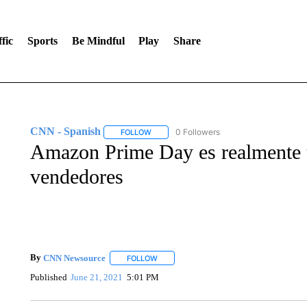
fic
Sports
Be Mindful
Play
Share
CNN - Spanish
0 Followers
FOLLOW
FOLLOW "CNN - SPANISH" TO RECEIVE NO
Amazon Prime Day es realmente u
vendedores
By
CNN Newsource
FOLLOW
FOLLOW "" TO RECEIVE NOTIFICATIONS 
Published
June 21, 2021
5:01 PM