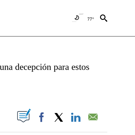
77°
TIFICATIONS ABOUT NEW PAGES ON "CNN - SPANISH".
na decepción para estos
ABOUT NEW PAGES ON "".
Facebook
X
LinkedIn
Email