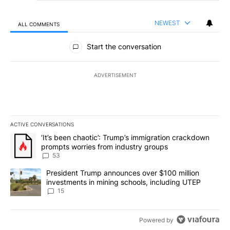
NEWEST
ALL COMMENTS
All Comments
Start the conversation
ADVERTISEMENT
ACTIVE CONVERSATIONS
The following is a list of the most commented articles in the last 7
A trending article titled "‘It’s been chaotic’: Trump’s immigrati
‘It’s been chaotic’: Trump’s immigration crackdown
prompts worries from industry groups
53
A trending article titled "President Trump announces over $100 m
President Trump announces over $100 million
investments in mining schools, including UTEP
15
Powered by