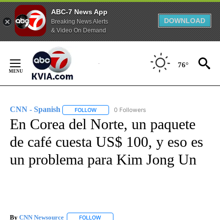
ABC-7 News App
DOWNLOAD
Breaking News Alerts
& Video On Demand
Skip
to
76°
Content
CNN - Spanish
0 Followers
FOLLOW
FOLLOW "CNN - SPANISH" TO RECEIVE NOTIFI
En Corea del Norte, un paquete
de café cuesta US$ 100, y eso es
un problema para Kim Jong Un
By
CNN Newsource
FOLLOW
FOLLOW "" TO RECEIVE NOTIFICATIONS ABOU