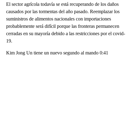
El sector agrícola todavía se está recuperando de los daños
causados por las tormentas del año pasado. Reemplazar los
suministros de alimentos nacionales con importaciones
probablemente será difícil porque las fronteras permanecen
cerradas en su mayoría debido a las restricciones por el covid-
19.
Kim Jong Un tiene un nuevo segundo al mando 0:41
A
D
V
E
R
TI
S
E
M
E
N
T