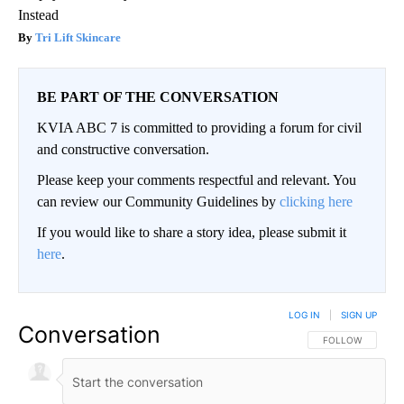
Instead
Tri Lift Skincare
BE PART OF THE CONVERSATION
KVIA ABC 7 is committed to providing a forum for civil
and constructive conversation.
Please keep your comments respectful and relevant. You
can review our Community Guidelines by
clicking here
If you would like to share a story idea, please submit it
here
.
LOG IN
|
SIGN UP
Conversation
FOLLOW THIS CO
FOLLOW